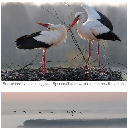
Белые аисты в заповеднике Брянский лес. Фотограф Игорь Шпиленок