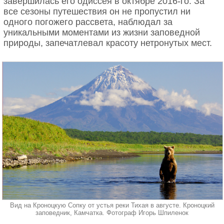
завершилась его одиссея в октябре 2016-го. За
все сезоны путешествия он не пропустил ни
одного погожего рассвета, наблюдал за
уникальными моментами из жизни заповедной
природы, запечатлевал красоту нетронутых мест.
Вид на Кроноцкую Сопку от устья реки Тихая в августе. Кроноцкий
заповедник, Камчатка. Фотограф Игорь Шпиленок