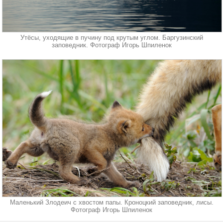
Утёсы, уходящие в пучину под крутым углом. Баргузинский
заповедник. Фотограф Игорь Шпиленок
Маленький Злодеич с хвостом папы. Кроноцкий заповедник, лисы.
Фотограф Игорь Шпиленок