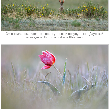
Заяц-толай, обитатель степей, пустынь и полупустынь. Даурский
заповедник. Фотограф Игорь Шпиленок