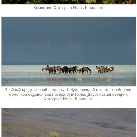
Камчатка. Фотограф Игорь Шпиленок
Знойный предгрозовой полдень. Табун лошадей отдыхает в белесо-
молочной содовой воде озера Зун-Торей. Даурский заповедник.
Фотограф Игорь Шпиленок