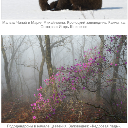
Малыш Чапай и Мария Михайловна. Кроноцкий заповедник, Камчатка.
Фотограф Игорь Шпиленок
Рододендроны в начале цветения. Заповедник «Кедровая падь».