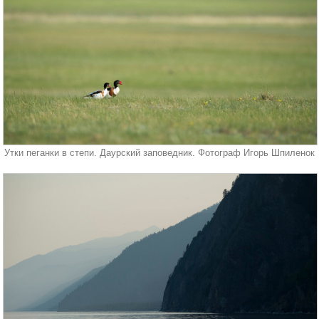
Утки пеганки в степи. Даурский заповедник. Фотограф Игорь Шпиленок