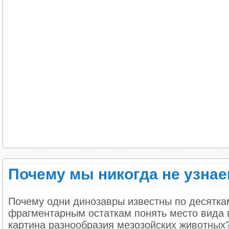
Ребёнок решил бороться и отстаивать себя, ч
неуживчивые люди, которые застряли в вечно
несогласие может быть угрозой их независим
Лучше они сами будут контролировать всё вок
Они часто живут из чувства противоречия, н
отношения, так как чувствуют в них угрозу с
Между этими крайностями много вариантов, н
человеку выстроить адекватные представлен
гиперопекающих семьях дети плохо понимают,
играют. Они часто используют неэффективные
несчастными.
Как понять, что вас чрезмерно опе
Почему мы никогда не узнае
Почему одни динозавры известны по десяткам
фрагментарным остаткам понять место вида 
картина разнообразия мезозойских животных?