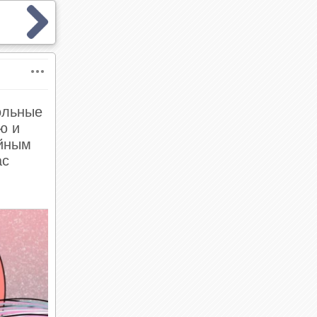
ольные
ю и
ейным
ас