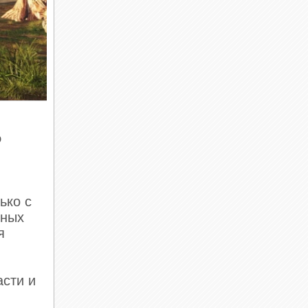
о
ько с
лных
я
асти и