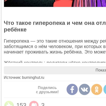
Что такое гиперопека и чем она от
ребёнке
Гиперопека — это такие отношения между ре
заботящимся о нём человеком, при которых в
начинает проживать жизнь ребёнка. Это мож
Жёсткий контроль: родители чётко контролирую
надевает, с кем дружит. Они точно знают, как
Показ
беспрекословного послушания.
Источник: burninghut.ru
Чрезмерная забота: взрослые всё делают за ре
буквально сдувают пылинки. Родители постоя
Поделись
сами сделают всё лучше него.
с друзьями!
Внешне контроль и забота могут выглядеть по
видят и не учитывают желания и потребности
153
3