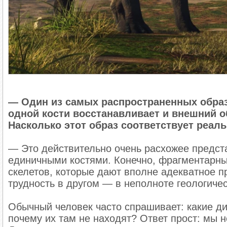
Есть несколько родительских фраз, которые 
Что бы ты без меня делал?
— Один из самых распространенных образ
одной кости восстанавливает и внешний о
Дай я лучше сама.
Насколько этот образ соответствует реал
Ну-ка стой, слезай, не делай — это опасно!
— Это действительно очень расхожее предст
единичными костями. Конечно, фрагментарные
Надень шапку, застегни куртку, а то замёрзн
скелетов, которые дают вполне адекватное 
трудность в другом — в неполноте геологичес
Ты сам не справишься!
Обычный человек часто спрашивает: какие ди
Я лучше знаю.
почему их там не находят? Ответ прост: мы не