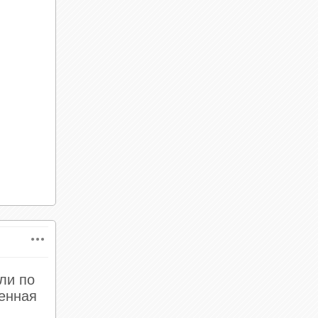
 очень
е
 атаки.
ь себя.
ет
 тут
шным и
ли по
енная