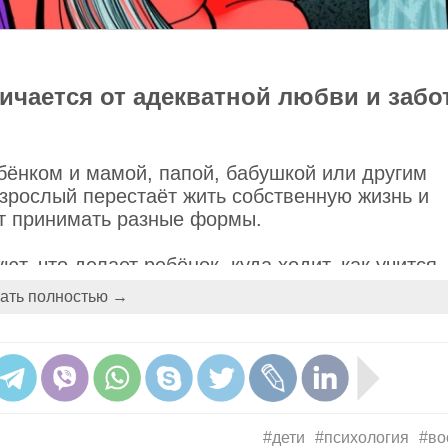
личается от адекватной любви и забо
бёнком и мамой, папой, бабушкой или другим
зрослый перестаёт жить собственную жизнь и
ет принимать разные формы.
т, что делает ребёнок, куда ходит, как учится,
 правильно жить, и требуют от ребёнка
ать полностью →
бёнка, его кормят с ложечки, водят за ручку, с
нно переживают за его безопасность и уверены
-разному, но суть ситуации одинакова: родител
 ребёнка, подменяя их собственными. Неосозн
#дети
#психология
#во