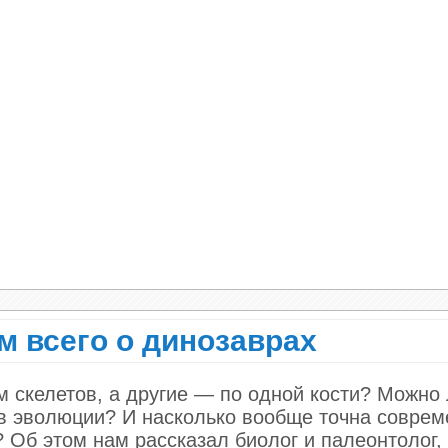
его бы это ни стоило. Из таких детей вырастают
й борьбе с миром вокруг. Им кажется, что любо
ости. Они действуют по принципу опережающей
руг, чем снова позволят кому-то контролироват
е умеют выстраивать тёплые доверительные
воей независимости.
о в целом можно сказать, что гиперопека меша
ия о себе и об окружающем мире. Выросшие в
 как устроен взрослый мир, по каким правилам
 «детские» стратегии, чувствуют себя неуспе
кали родители?
м всего о динозаврах
 скелетов, а другие — по одной кости? Можно 
в эволюции? И насколько вообще точна соврем
 Об этом нам рассказал биолог и палеонтолог,