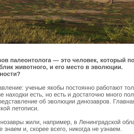
могут быть маркерами гиперопеки:
ов палеонтолога — это человек, который п
блик животного, и его место в эволюции.
ьности?
авление: ученые якобы постоянно работают тол
 находки есть, но есть и достаточно много по
ешь и заболеешь!
представление об эволюции динозавров. Главна
кой летописи.
нозавры жили, например, в Ленинградской обл
 знаем и, скорее всего, никогда не узнаем.