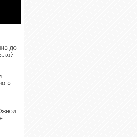
нно до
еской
м
ного
 Южной
е