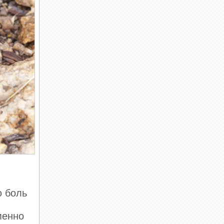
ю боль
менно