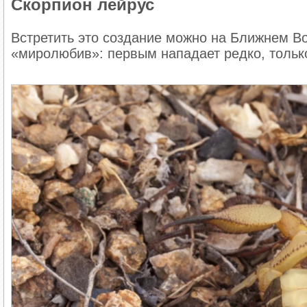
Скорпион лейрус
Встретить это создание можно на Ближнем Во
«миролюбив»: первым нападает редко, только