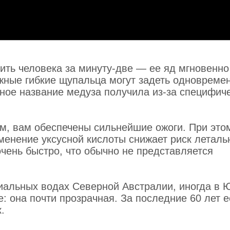
бить человека за минуту-две — ее яд мгновенно
жные гибкие щупальца могут задеть одновреме
ное название медуза получила из-за специфич
м, вам обеспечены сильнейшие ожоги. При это
менение уксусной кислоты снижает риск леталь
очень быстро, что обычно не представляется
риальных водах Северной Австралии, иногда в
е: она почти прозрачная. За последние 60 лет е
.