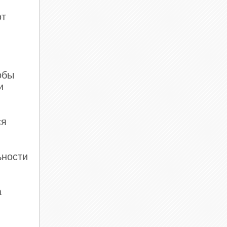
ют
обы
и
ся
ьности
а