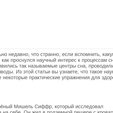
но недавно, что странно, если вспомнить, каку
 как проснулся научный интерес к процессам сн
явились так называемые центры сна, проводил
ды. Из этой статьи вы узнаете, что такое нау
же некоторые практические упражнения для здор
учёный Мишель Сиффр, который исследовал
 на себе. Он жил в подземной пещере с крова