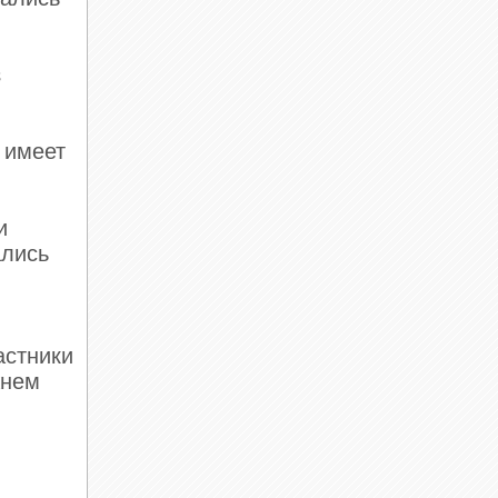
з
 имеет
и
ались
астники
жнем