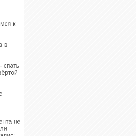
имся к
в в
— спать
твёртой
е
ента не
или
шались