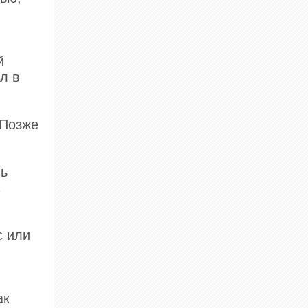
й
л в
 Позже
нь
а
с или
ак