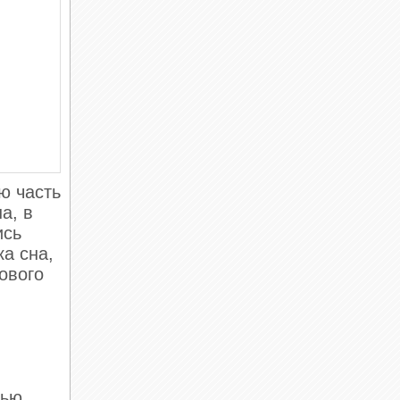
ю часть
а, в
ись
ка сна,
ового
тью,