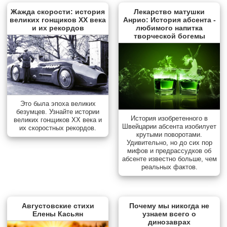
Жажда скорости: история
Лекарство матушки
великих гонщиков XX века
Анрио: История абсента -
и их рекордов
любимого напитка
творческой богемы
Это была эпоха великих
безумцев. Узнайте истории
История изобретенного в
великих гонщиков XX века и
Швейцарии абсента изобилует
их скоростных рекордов.
крутыми поворотами.
Удивительно, но до сих пор
мифов и предрассудков об
абсенте известно больше, чем
реальных фактов.
Августовские стихи
Почему мы никогда не
Елены Касьян
узнаем всего о
динозаврах