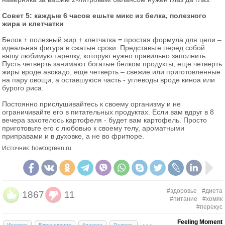
Совет 5: каждые 6 часов ешьте микс из белка, полезного
жира и клетчатки
Белок + полезный жир + клетчатка = простая формула для цели –
идеальная фигура в сжатые сроки. Представьте перед собой
вашу любимую тарелку, которую нужно правильно заполнить.
Пусть четверть занимают богатые белком продукты, еще четверть
жиры вроде авокадо, еще четверть – свежие или приготовленные
на пару овощи, а оставшуюся часть - углеводы вроде киноа или
бурого риса.
Постоянно прислушивайтесь к своему организму и не
ограничивайте его в питательных продуктах. Если вам вдруг в 8
вечера захотелось картофеля - будет вам картофель. Просто
приготовьте его с любовью к своему телу, ароматными
приправами и в духовке, а не во фритюре.
Источник: howtogreen.ru
#здоровье
#диета
1867
11
#питание
#хомяк
#перекус
Feeling Moment
Интерес
Вдохновение
Красота
Радость