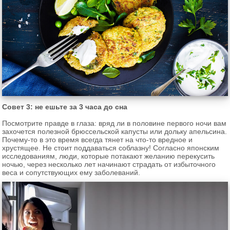
Совет 3: не ешьте за 3 часа до сна
Посмотрите правде в глаза: вряд ли в половине первого ночи вам
захочется полезной брюссельской капусты или дольку апельсина.
Почему-то в это время всегда тянет на что-то вредное и
хрустящее. Не стоит поддаваться соблазну! Согласно японским
исследованиям, люди, которые потакают желанию перекусить
ночью, через несколько лет начинают страдать от избыточного
веса и сопутствующих ему заболеваний.