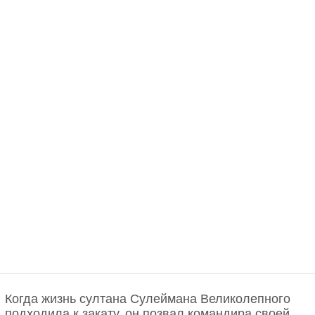
Когда жизнь султана Сулеймана Великолепного
подходила к закату, он позвал командира своей