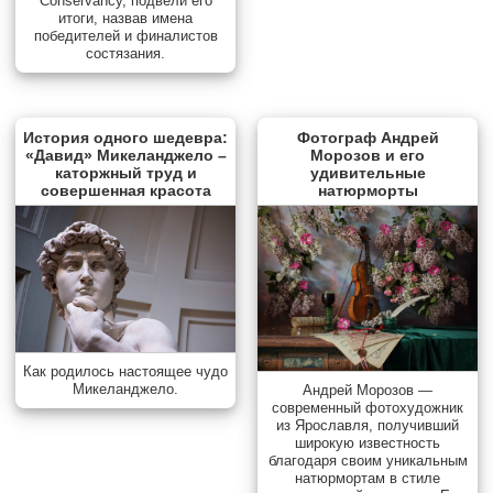
Conservancy, подвели его
итоги, назвав имена
победителей и финалистов
состязания.
История одного шедевра:
Фотограф Андрей
«Давид» Микеланджело –
Морозов и его
каторжный труд и
удивительные
совершенная красота
натюрморты
Как родилось настоящее чудо
Микеланджело.
Андрей Морозов —
современный фотохудожник
из Ярославля, получивший
широкую известность
благодаря своим уникальным
натюрмортам в стиле