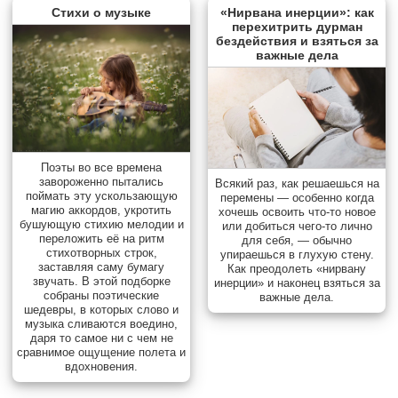
Стихи о музыке
«Нирвана инерции»: как
перехитрить дурман
бездействия и взяться за
важные дела
Поэты во все времена
завороженно пытались
Всякий раз, как решаешься на
поймать эту ускользающую
перемены — особенно когда
магию аккордов, укротить
хочешь освоить что-то новое
бушующую стихию мелодии и
или добиться чего-то лично
переложить её на ритм
для себя, — обычно
стихотворных строк,
упираешься в глухую стену.
заставляя саму бумагу
Как преодолеть «нирвану
звучать. В этой подборке
инерции» и наконец взяться за
собраны поэтические
важные дела.
шедевры, в которых слово и
музыка сливаются воедино,
даря то самое ни с чем не
сравнимое ощущение полета и
вдохновения.