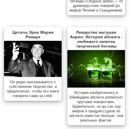
легенды о водных девах — от
древнерусских поверий до
мифов Японии и Скандинавии.
Цитаты Эрих Мария
Лекарство матушки
Ремарк
Анрио: История абсента -
любимого напитка
творческой богемы
Он редко высказывался о
собственном творчестве, и
предпочитал, чтобы его книги
История изобретенного в
говорили сами за себя.
Швейцарии абсента изобилует
крутыми поворотами.
Удивительно, но до сих пор
мифов и предрассудков об
абсенте известно больше, чем
реальных фактов.