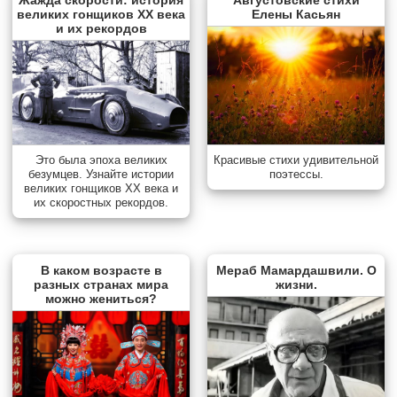
великих гонщиков XX века
Елены Касьян
и их рекордов
Красивые стихи удивительной
Это была эпоха великих
поэтессы.
безумцев. Узнайте истории
великих гонщиков XX века и
их скоростных рекордов.
В каком возрасте в
Мераб Мамардашвили. О
разных странах мира
жизни.
можно жениться?