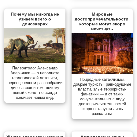
Почему мы никогда не
Мировые
узнаем всего о
достопримечательности,
динозаврах
которые могут скоро
исчезнуть
Палеонтолог Александр
Аверьянов — о неполноте
геологической летописи,
Природные катаклизмы,
переоцененном разнообразии
добрые туристы, равнодушные
динозавров и том, почему
власти, злые террористы-
новый скелет не всегда
фанатики — и от таких
означает новый вид.
монументальных с виду
достопримечательностей
скоро останутся лишь
развалины.
Жажда скорости: история
Августовские стихи