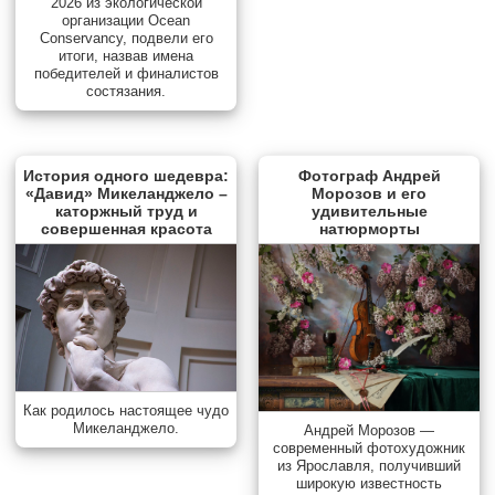
2026 из экологической
организации Ocean
Conservancy, подвели его
итоги, назвав имена
победителей и финалистов
состязания.
История одного шедевра:
Фотограф Андрей
«Давид» Микеланджело –
Морозов и его
каторжный труд и
удивительные
совершенная красота
натюрморты
Как родилось настоящее чудо
Микеланджело.
Андрей Морозов —
современный фотохудожник
из Ярославля, получивший
широкую известность