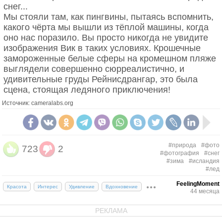
снег...
Мы стояли там, как пингвины, пытаясь вспомнить,
какого чёрта мы вышли из тёплой машины, когда
оно нас поразило. Вы просто никогда не увидите
изображения Вик в таких условиях. Крошечные
замороженные белые сферы на кромешном пляже
выглядели совершенно сюрреалистично, и
удивительные груды Рейнисдрангар, это была
сцена, стоящая ледяного приключения!
Источник: cameralabs.org
#природа
#фото
723
2
#фотография
#снег
#зима
#исландия
#лед
FeelingMoment
Красота
Интерес
Удивление
Вдохновение
44 месяца
РЕКЛАМА