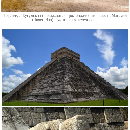
Пирамида Кукулькана – выдающая достопримечательность Мексики
(Чичен-Ица). | Фото: za.pinterest.com.