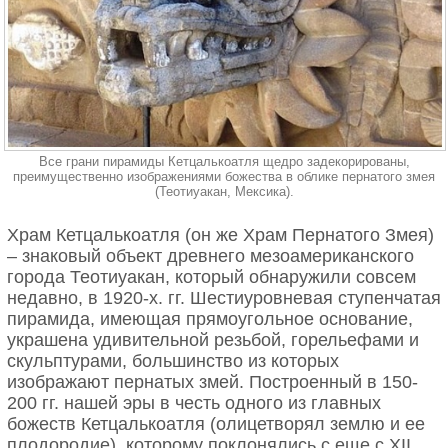
Все грани пирамиды Кетцалькоатля щедро задекорированы,
преимущественно изображениями божества в облике пернатого змея
(Теотиуакан, Мексика).
Храм Кетцалькоатля (он же Храм Пернатого Змея)
– знаковый объект древнего мезоамериканского
города Теотиуакан, который обнаружили совсем
недавно, в 1920-х. гг. Шестиуровневая ступенчатая
пирамида, имеющая прямоугольное основание,
украшена удивительной резьбой, горельефами и
скульптурами, большинство из которых
изображают пернатых змей. Построенный в 150-
200 гг. нашей эры в честь одного из главных
божеств Кетцалькоатля (олицетворял землю и ее
плодородие), которому поклонялись с еще с XII