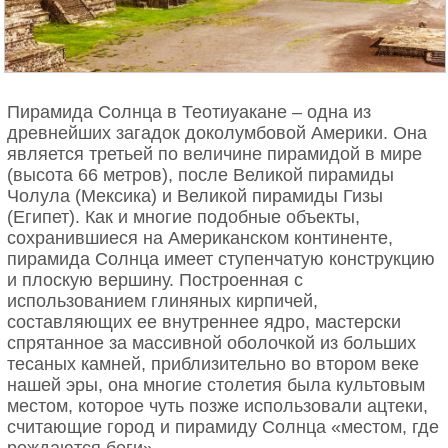
Пирамида Солнца в Теотиуакане – одна из
древнейших загадок доколумбовой Америки. Она
является третьей по величине пирамидой в мире
(высота 66 метров), после Великой пирамиды
Чолула (Мексика) и Великой пирамиды Гизы
(Египет). Как и многие подобные объекты,
сохранившиеся на Американском континенте,
пирамида Солнца имеет ступенчатую конструкцию
и плоскую вершину. Построенная с
использованием глиняных кирпичей,
составляющих ее внутреннее ядро, мастерски
спрятанное за массивной оболочкой из больших
тесаных камней, приблизительно во втором веке
нашей эры, она многие столетия была культовым
местом, которое чуть позже использовали ацтеки,
считающие город и пирамиду Солнца «местом, где