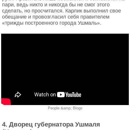
пари, ведь никто и никогда бы не смог этого
сделать, но просчитался. Карлик выполнил свое
обещание и провозгласил себя правителем
«трижды построенного города Ушмаль».
People &amp; Blogs
4. Дворец губернатора Ушмаля