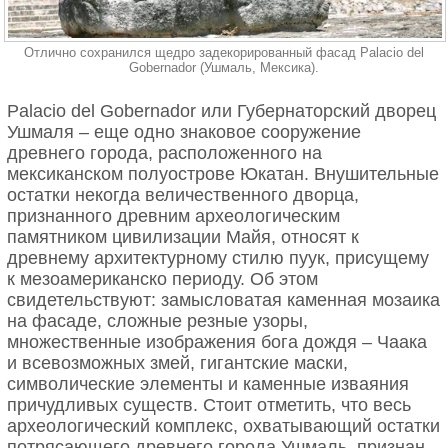
Отлично сохранился щедро задекорированный фасад Palacio del
Gobernador (Ушмаль, Мексика).
Palacio del Gobernador или Губернаторский дворец
Ушмаля – еще одно знаковое сооружение
древнего города, расположенного на
мексиканском полуострове Юкатан. Внушительные
остатки некогда величественного дворца,
признанного древним археологическим
памятником цивилизации Майя, относят к
древнему архитектурному стилю пуук, присущему
к мезоамериканско периоду. Об этом
свидетельствуют: замысловатая каменная мозаика
на фасаде, сложные резные узоры,
множественные изображения бога дождя – Чаака
и всевозможных змей, гигантские маски,
символические элементы и каменные изваяния
причудливых существ. Стоит отметить, что весь
археологический комплекс, охватывающий остатки
потрясающего древнего города Ушмаль, признан