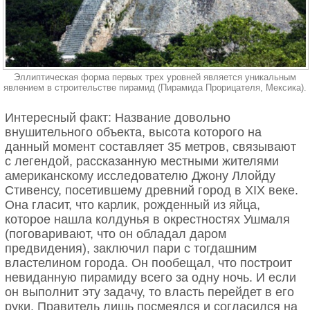
Эллиптическая форма первых трех уровней является уникальным
явлением в строительстве пирамид (Пирамида Прорицателя, Мексика).
Интересный факт: Название довольно
внушительного объекта, высота которого на
данный момент составляет 35 метров, связывают
с легендой, рассказанную местными жителями
американскому исследователю Джону Ллойду
Стивенсу, посетившему древний город в XIX веке.
Она гласит, что карлик, рожденный из яйца,
которое нашла колдунья в окрестностях Ушмаля
(поговаривают, что он обладал даром
предвидения), заключил пари с тогдашним
властелином города. Он пообещал, что построит
невиданную пирамиду всего за одну ночь. И если
он выполнит эту задачу, то власть перейдет в его
руки. Правитель лишь посмеялся и согласился на