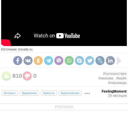
Источник: novate.ru
#путешествие
810
0
#мексика
#майя
#пирамида
FeelingMoment
Интерес
Удивление
Красота
Вдохновение
28 месяцев
РЕКЛАМА