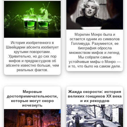
Мэрилин Монро была и
остается одним из символов
История изобретенного в
Голливуда. Разумеется, ее
Швейцарии абсента изобилует
биография обросла
крутыми поворотами.
множеством мифов и легенд.
Удивительно, но до сих пор
Мы собрали самые
мифов и предрассудков об
устойчивые мифы о Монро —
абсенте известно больше, чем
и то, что было на самом деле.
реальных фактов.
Мировые
Жажда скорости: история
достопримечательности,
великих гонщиков XX века
которые могут скоро
и их рекордов
исчезнуть