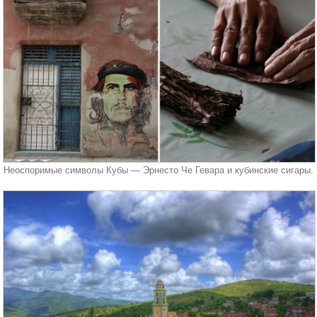
Неоспоримые символы Кубы — Эрнесто Че Гевара и кубинские сигары.