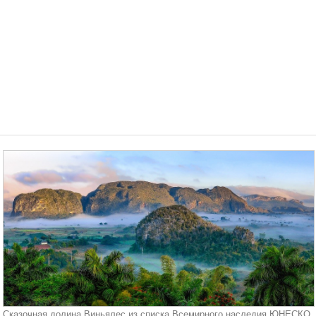
Сказочная долина Виньялес из списка Всемирного наследия ЮНЕСКО.