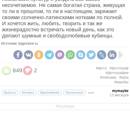
несочетаемое. Не самая богатая страна, живущая
то ли в прошлом, то ли в настоящем, заряжает
своими солнечно-латинскими нотками по полной.
И хочется жить, любить, творить и так же
жизнерадостно встречать новый день, как это
делают шумные и свободолюбивые кубинцы.
Источник: bigpicture.ru
#фото
#фотограф
849
2
#фотографии
#пейзажи
#куба
#карибы
mymaybe
Красота
Интерес
Вдохновение
Трогательно
13 месяцев
РЕКЛАМА