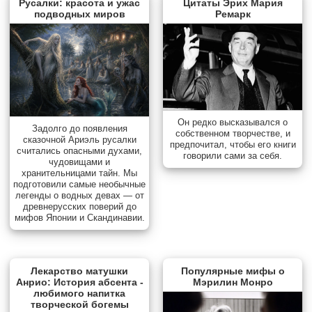
Русалки: красота и ужас
Цитаты Эрих Мария
подводных миров
Ремарк
Он редко высказывался о
Задолго до появления
собственном творчестве, и
сказочной Ариэль русалки
предпочитал, чтобы его книги
считались опасными духами,
говорили сами за себя.
чудовищами и
хранительницами тайн. Мы
подготовили самые необычные
легенды о водных девах — от
древнерусских поверий до
мифов Японии и Скандинавии.
Лекарство матушки
Популярные мифы о
Анрио: История абсента -
Мэрилин Монро
любимого напитка
творческой богемы