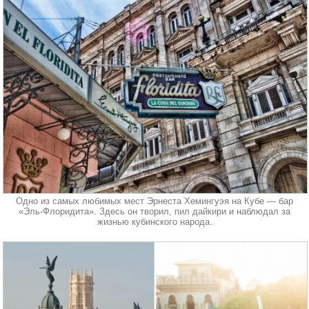
Одно из самых любимых мест Эрнеста Хемингуэя на Кубе — бар
«Эль-Флоридита». Здесь он творил, пил дайкири и наблюдал за
жизнью кубинского народа.