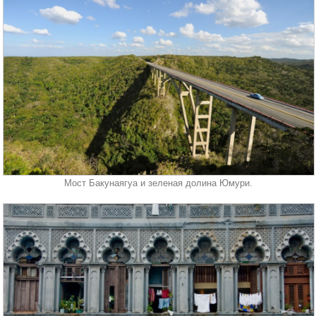
Мост Бакунаягуа и зеленая долина Юмури.