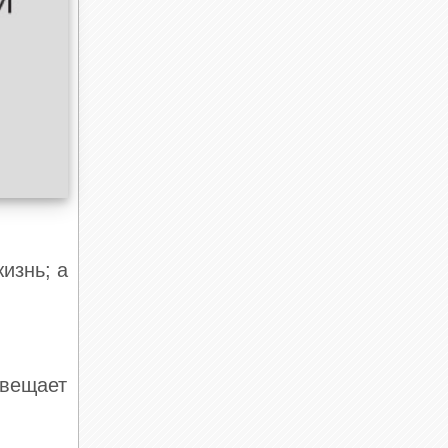
изнь; а
овещает