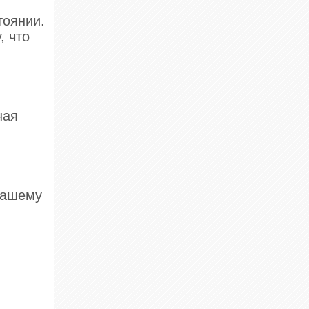
тоянии.
, что
ная
нашему