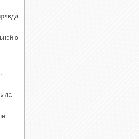
правда.
ьной в
ь
была
ли.