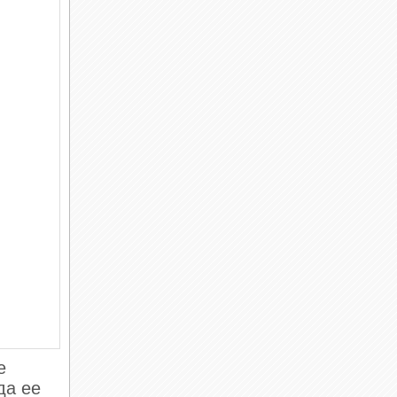
е
да ее