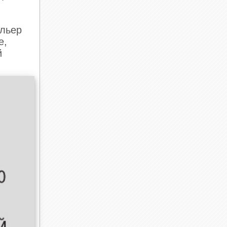
ельер
е,
й