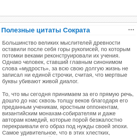
открывать банки. Доставка в дом три раза в день.
Ничего не надо сеять, выращивать, кипятить на
огне раздумий, сомнений и тоски. Консервы.
(«Триумфальная арка»)
Полезные цитаты Сократа
* * *
Большинство великих мыслителей древности
оставили после себя горы рукописей, по которым
Свободен лишь тот, кто утратил всё, ради чего
потомки веками реконструировали их учения.
стоит жить.
Однако человек, ставший главным синонимом
(«Триумфальная арка»)
слова «мудрость», за всю свою долгую жизнь не
записал ни единой строчки, считая, что мертвые
* * *
буквы убивают живой диалог.
Свобода — это не безответственность и не жизнь
То, что мы сегодня принимаем за его прямую речь,
без цели.
дошло до нас сквозь толщу веков благодаря его
(«Жизнь взаймы»)
преданным ученикам, яростным оппонентам,
византийским монахам-собирателям и даже
* * *
авторам комедий, которые порой безжалостно
перекраивали его образ под нужды своей эпохи.
Когда человек боится, то обычно ничего не
Самое удивительное, что в этих хлестких,
случается. Неприятности приходят именно тогда,