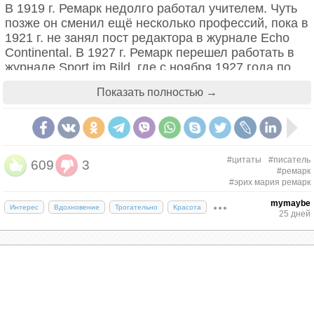
В 1919 г. Ремарк недолго работал учителем. Чуть
позже он сменил ещё несколько профессий, пока в
1921 г. не занял пост редактора в журнале Echo
Continental. В 1927 г. Ремарк перешел работать в
журнале Sport im Bild, где с ноября 1927 года по
февраль 1928 года публикуется его первый роман
Показать полностью →
«Станция на горизонте», а вскоре в 1928 году был
издан самый знаменитый роман Ремарке «На
западном фронте без перемен».
Ещё в юности Ремарк увлекся литературой.
#цитаты
#писатель
609
3
Особенно ему нравилось творчество Стефана
#ремарк
#эрих мария ремарк
Цвейга, Марселя Пруста, Томаса Манна, Иоганна
Гёте и Фёдора Достоевского. Также, на его темы и
mymaybe
Интерес
Вдохновение
Трогательно
Красота
стили в творчестве повлияли война, военный
25 дней
госпиталь и госпиталь для душевнобольных, в
котором Ремарк работал органистом при часовне.