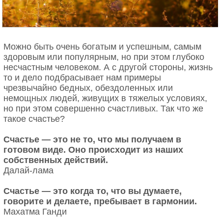
20. Меняю яркие воспоминания на свежие
* * *
ощущения.
Этот, увидев врата Коринфа прочно замкнутыми,
сказал: «Разве женщины здесь живут?» (Из
сборника изречений «Пчела». Антоний Мелисса).
Можно быть очень богатым и успешным, самым
здоровым или популярным, но при этом глубоко
* * *
несчастным человеком. А с другой стороны, жизнь
Фото: Joop van Bilsen / Anefo / Wikimedia Commons
то и дело подбрасывает нам примеры
— Я, – сказал Агафон, – не в силах спорить с
чрезвычайно бедных, обездоленных или
тобой, Сократ. Пусть будет по-твоему.
Сюжеты своих детективных романов я нахожу за
немощных людей, живущих в тяжелых условиях,
— Нет, милый мой Агафон, ты не в силах спорить с
мытьём посуды. Это такое дурацкое занятие, что
но при этом совершенно счастливых. Так что же
истиной, а спорить с Сократом дело нехитрое. (По
поневоле приходит мысль об убийстве. - Агата
такое счастье?
Платону «Пир»).
Кристи
Счастье — это не то, что мы получаем в
* * *
Агата Кристи написала более 60 детективных
готовом виде. Оно происходит из наших
романов. Она рассказывала, что могла проводить
собственных действий.
Я ем, чтобы жить, а другие люди живут, чтобы
время с друзьями или семьёй и в это время
Далай-лама
есть. (По Диогену Лаэртскому).
обдумывать новое произведение. И когда
* * *
писательница садилась за работу, сюжет уже был
Счастье — это когда то, что вы думаете,
* * *
готов от начала до конца. Кристи признавалась,
Если хочется жить, это значит, что есть что-то, что
говорите и делаете, пребывает в гармонии.
21. Мало знать себе цену – надо еще пользоваться
что идеи могли прийти в голову в любое время, и
любишь. Так труднее, но так и легче.
Махатма Ганди
спросом.
каждую из них писательница вносила в
(«Три товарища»)