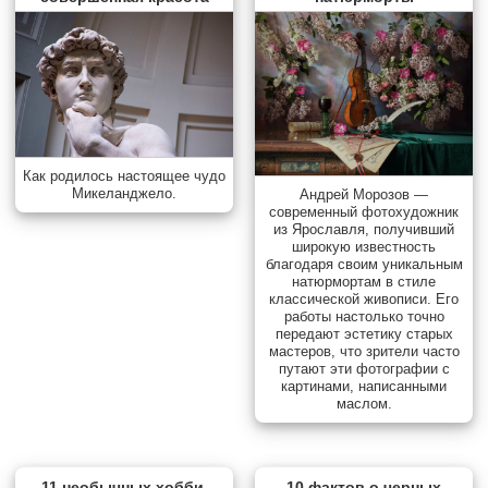
Как родилось настоящее чудо
Микеланджело.
Андрей Морозов —
современный фотохудожник
из Ярославля, получивший
широкую известность
благодаря своим уникальным
натюрмортам в стиле
классической живописи. Его
работы настолько точно
передают эстетику старых
мастеров, что зрители часто
путают эти фотографии с
картинами, написанными
маслом.
11 необычных хобби,
10 фактов о черных