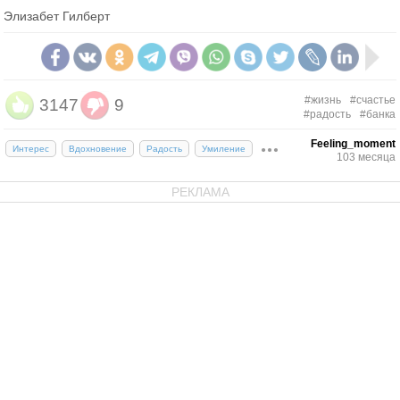
Элизабет Гилберт
#жизнь
#счастье
3147
9
#радость
#банка
Feeling_moment
Интерес
Вдохновение
Радость
Умиление
103 месяца
РЕКЛАМА