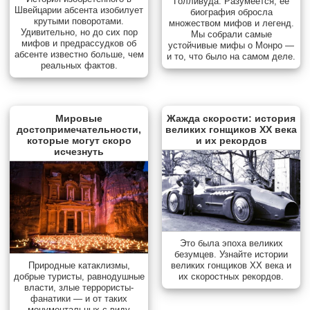
Голливуда. Разумеется, ее
Швейцарии абсента изобилует
биография обросла
крутыми поворотами.
множеством мифов и легенд.
Удивительно, но до сих пор
Мы собрали самые
мифов и предрассудков об
устойчивые мифы о Монро —
абсенте известно больше, чем
и то, что было на самом деле.
реальных фактов.
Мировые
Жажда скорости: история
достопримечательности,
великих гонщиков XX века
которые могут скоро
и их рекордов
исчезнуть
Это была эпоха великих
безумцев. Узнайте истории
Природные катаклизмы,
великих гонщиков XX века и
добрые туристы, равнодушные
их скоростных рекордов.
власти, злые террористы-
фанатики — и от таких
монументальных с виду