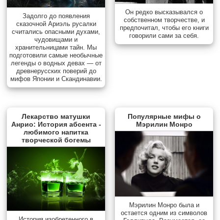
Он редко высказывался о
Задолго до появления
собственном творчестве, и
сказочной Ариэль русалки
предпочитал, чтобы его книги
считались опасными духами,
говорили сами за себя.
чудовищами и
хранительницами тайн. Мы
подготовили самые необычные
легенды о водных девах — от
древнерусских поверий до
мифов Японии и Скандинавии.
Лекарство матушки
Популярные мифы о
Анрио: История абсента -
Мэрилин Монро
любимого напитка
творческой богемы
Мэрилин Монро была и
остается одним из символов
История изобретенного в