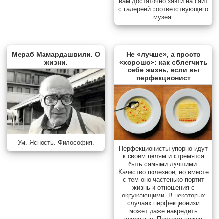
вам достаточно зайти на сайт
с галереей соответствующего
музея.
Мераб Мамардашвили. О
Не «лучше», а просто
жизни.
«хорошо»: как облегчить
себе жизнь, если вы
перфекционист
Ум. Ясность. Философия.
Перфекционисты упорно идут
к своим целям и стремятся
быть самыми лучшими.
Качество полезное, но вместе
с тем оно частенько портит
жизнь и отношения с
окружающими. В некоторых
случаях перфекционизм
может даже навредить
здоровью. Поэтому важно