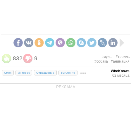
#мульт
#тролль
832
9
#собака
#анимация
WhoKnows
Смех
Интерес
Отвращение
Умиление
62 месяца
РЕКЛАМА