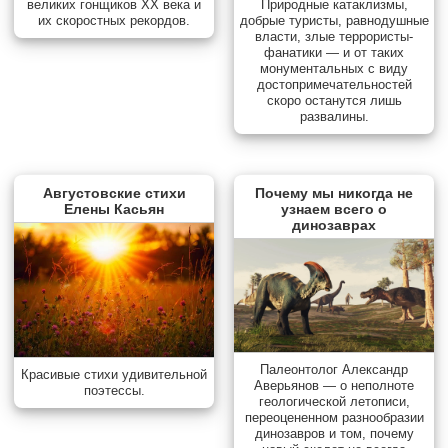
Природные катаклизмы,
великих гонщиков XX века и
добрые туристы, равнодушные
их скоростных рекордов.
власти, злые террористы-
фанатики — и от таких
монументальных с виду
достопримечательностей
скоро останутся лишь
развалины.
Августовские стихи
Почему мы никогда не
Елены Касьян
узнаем всего о
динозаврах
Палеонтолог Александр
Красивые стихи удивительной
Аверьянов — о неполноте
поэтессы.
геологической летописи,
переоцененном разнообразии
динозавров и том, почему