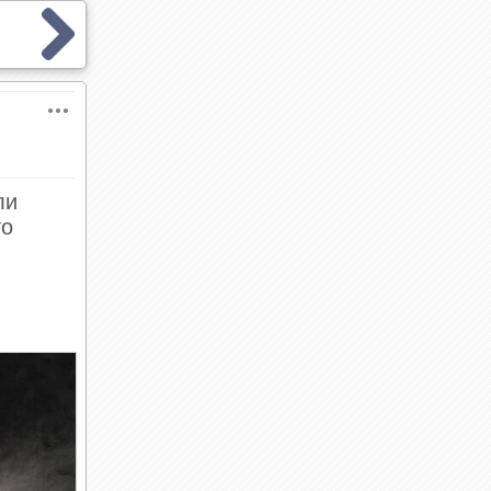
ли
то