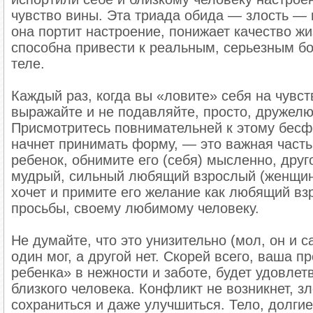
чувство вины. Эта триада обида — злость —
она портит настроение, понижает качество ж
способна привести к реальным, серьезным бо
теле.
Каждый раз, когда вы «ловите» себя на чувст
выражайте и не подавляйте, просто, дружелю
Присмотритесь повнимательней к этому бесф
начнет принимать форму, — это важная част
ребенок, обнимите его (себя) мысленно, друг
мудрый, сильный любящий взрослый (женщина
хочет и примите его желание как любящий вз
просьбы, своему любимому человеку.
Не думайте, что это унизительно (мол, он и 
один мог, а другой нет. Скорей всего, ваша 
ребенка» в нежности и заботе, будет удовле
близкого человека. Конфликт не возникнет, зл
сохраниться и даже улучшиться. Тело, долги