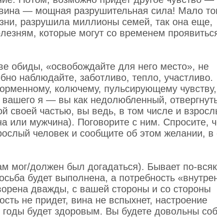
 вина — мощная разрушительная сила! Мало тог
изни, разрушила миллионы семей, так она еще,
лезням, которые могут со временем проявитьс
ве обиды, «освобождайте для него место», не
бно наблюдайте, заботливо, тепло, участливо.
орменному, колючему, пульсирующему чувству,
ь вашего я — вы как недолюбленный, отвергнут
ой своей частью, вы ведь, в том числе и взросл
 или мужчина). Поговорите с ним. Спросите, ч
рослый человек и сообщите об этом желании, 
сам мог/должен был догадаться). Бывает по-всяк
просьба будет выполнена, а потребность «внутре
творена дважды, с вашей стороны и со стороны
ость не придет, вина не вспыхнет, настроение
е годы будет здоровым. Вы будете довольны соб