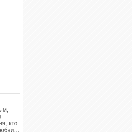
ым,
й
я, кто
 любви…