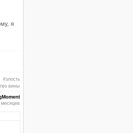
т
му, я
а
#злость
тво вины
ngMoment
 месяцев