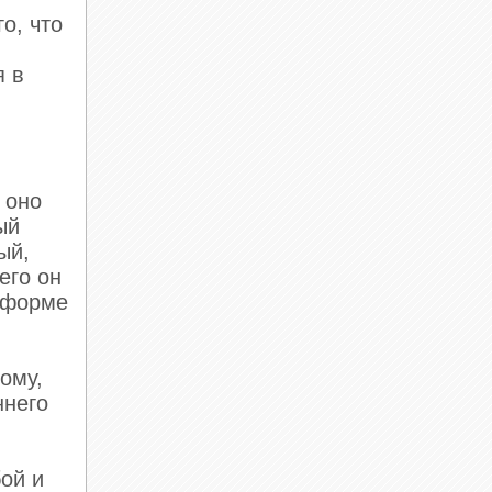
о, что
я в
 оно
ый
ый,
его он
в форме
ому,
ннего
ой и