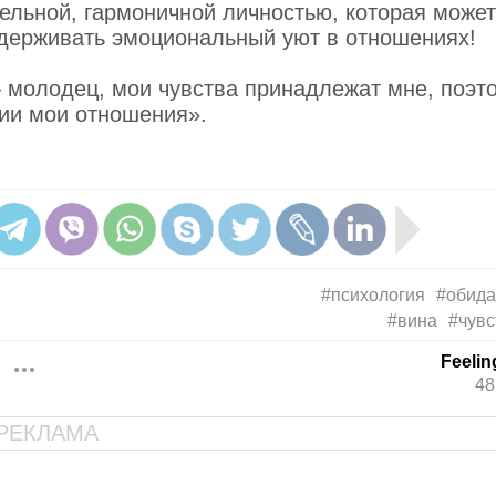
ельной, гармоничной личностью, которая може
держивать эмоциональный уют в отношениях!
— молодец, мои чувства принадлежат мне, поэто
нии мои отношения».
#психология
#обид
#вина
#чувс
Feeli
48
РЕКЛАМА