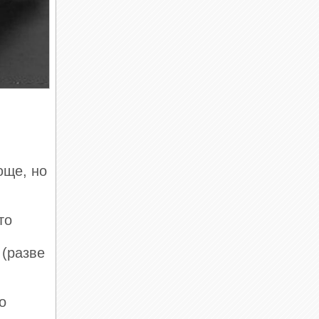
юще, но
то
,
 (разве
о