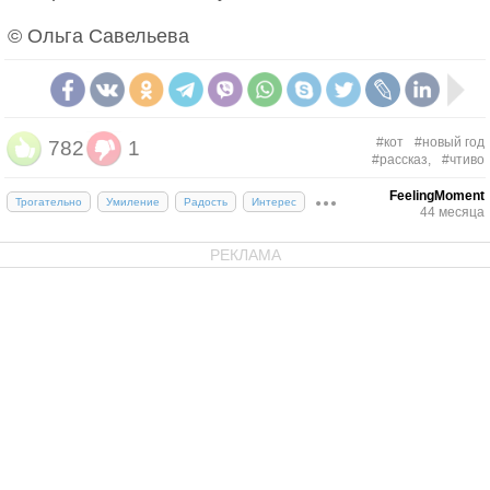
© Ольга Савельева
#кот
#новый год
782
1
#рассказ,
#чтиво
FeelingMoment
Трогательно
Умиление
Радость
Интерес
44 месяца
РЕКЛАМА