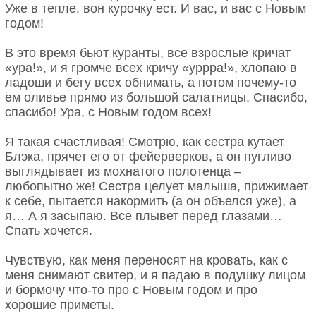
Уже в тепле, вон курочку ест. И вас, и вас с Новым
годом!
В это время бьют куранты, все взрослые кричат
«ура!», и я громче всех кричу «уррра!», хлопаю в
ладоши и бегу всех обнимать, а потом почему-то
ем оливье прямо из большой салатницы. Спасибо,
спасибо! Ура, с Новым годом всех!
Я такая счастливая! Смотрю, как сестра кутает
Блэка, прячет его от фейерверков, а он пугливо
выглядывает из мохнатого полотенца –
любопытно же! Сестра целует малыша, прижимает
к себе, пытается накормить (а он объелся уже), а
я… А я засыпаю. Все плывет перед глазами…
Спать хочется.
Чувствую, как меня переносят на кровать, как с
меня снимают свитер, и я падаю в подушку лицом
и бормочу что-то про с Новым годом и про
хорошие приметы.