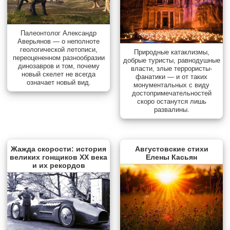
Палеонтолог Александр
Аверьянов — о неполноте
геологической летописи,
Природные катаклизмы,
переоцененном разнообразии
добрые туристы, равнодушные
динозавров и том, почему
власти, злые террористы-
новый скелет не всегда
фанатики — и от таких
означает новый вид.
монументальных с виду
достопримечательностей
скоро останутся лишь
развалины.
Жажда скорости: история
Августовские стихи
великих гонщиков XX века
Елены Касьян
и их рекордов