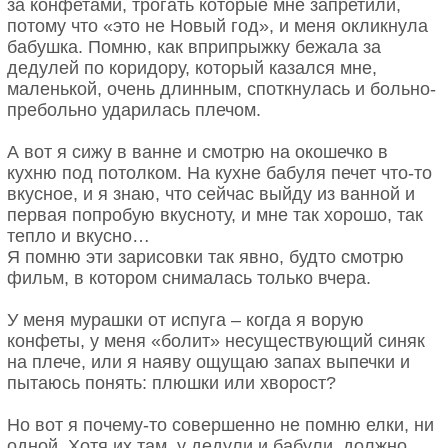
за конфетами, трогать которые мне запретили,
потому что «это не Новый год», и меня окликнула
бабушка. Помню, как вприпрыжку бежала за
дедулей по коридору, который казался мне,
маленькой, очень длинным, споткнулась и больно-
пребольно ударилась плечом.
А вот я сижу в ванне и смотрю на окошечко в
кухню под потолком. На кухне бабуля печет что-то
вкусное, и я знаю, что сейчас выйду из ванной и
первая попробую вкусноту, и мне так хорошо, так
тепло и вкусно…
Я помню эти зарисовки так явно, будто смотрю
фильм, в котором снималась только вчера.
У меня мурашки от испуга – когда я ворую
конфеты, у меня «болит» несуществующий синяк
на плече, или я наяву ощущаю запах выпечки и
пытаюсь понять: плюшки или хворост?
Но вот я почему-то совершенно не помню елки, ни
одной. Хотя их там, у дедули и бабули, должно