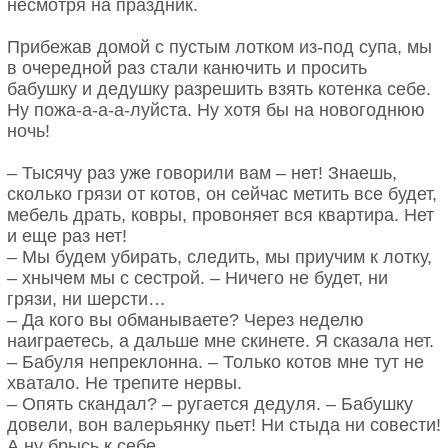
несмотря на праздник.
Прибежав домой с пустым лотком из-под супа, мы
в очередной раз стали канючить и просить
бабушку и дедушку разрешить взять котенка себе.
Ну пожа-а-а-а-луйста. Ну хотя бы на новогоднюю
ночь!
– Тысячу раз уже говорили вам – нет! Знаешь,
сколько грязи от котов, он сейчас метить все будет,
мебель драть, ковры, провоняет вся квартира. Нет
и еще раз нет!
– Мы будем убирать, следить, мы приучим к лотку,
– хнычем мы с сестрой. – Ничего не будет, ни
грязи, ни шерсти…
– Да кого вы обманываете? Через неделю
наиграетесь, а дальше мне скинете. Я сказала нет.
– Бабуля непреклонна. – Только котов мне тут не
хватало. Не трепите нервы.
– Опять скандал? – ругается дедуля. – Бабушку
довели, вон валерьянку пьет! Ни стыда ни совести!
А ну брысь к себе…