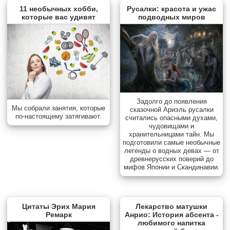
11 необычных хобби,
Русалки: красота и ужас
которые вас удивят
подводных миров
Задолго до появления
Мы собрали занятия, которые
сказочной Ариэль русалки
по-настоящему затягивают.
считались опасными духами,
чудовищами и
хранительницами тайн. Мы
подготовили самые необычные
легенды о водных девах — от
древнерусских поверий до
мифов Японии и Скандинавии.
Цитаты Эрих Мария
Лекарство матушки
Ремарк
Анрио: История абсента -
любимого напитка