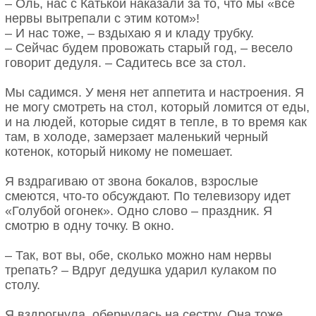
– Оль, нас с Катькой наказали за то, что мы «все
нервы вытрепали с этим котом»!
– И нас тоже, – вздыхаю я и кладу трубку.
– Сейчас будем провожать старый год, – весело
говорит дедуля. – Садитесь все за стол.
Мы садимся. У меня нет аппетита и настроения. Я
не могу смотреть на стол, который ломится от еды,
и на людей, которые сидят в тепле, в то время как
там, в холоде, замерзает маленький черный
котенок, который никому не помешает.
Я вздрагиваю от звона бокалов, взрослые
смеются, что-то обсуждают. По телевизору идет
«Голубой огонек». Одно слово – праздник. Я
смотрю в одну точку. В окно.
– Так, вот вы, обе, сколько можно нам нервы
трепать? – Вдруг дедушка ударил кулаком по
столу.
Я вздрогнула, обернулась на сестру. Она тоже