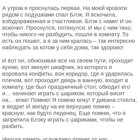
А утром я проснулась первая. На моей кровати
рядом с подушками спал Блэк. Я вскочила,
взбудораженная и счастливая. Блэк с нами! И он
вскочил. Проснулся, потянулся. И мы с ним тихо,
чтобы никого не разбудить, пошли в комнату. То
есть он пошел, а я за ним кралась – так интересно
наблюдать за котом у себя дома, так здорово!
И вот он, обнюхивая все на своем пути, проходит
кухню, вот минует шкафчик, из которого я
воровала конфеты, вон коридор, где я ударилась
плечом, вот проходит дверь в ванную, входит в
комнату, где был праздничный стол, обходит его
и… начинает играть с шариком, который висит
на… елке! Помню! Я помню елку! У дивана стояла,
в ведре! И звезду на ее верхушке помню –
красную, как будто леденец. Еще помню, что я
запретила Блэку играть с шариками, чтобы не
разбить.
Иногда память услужливо прячет от нас