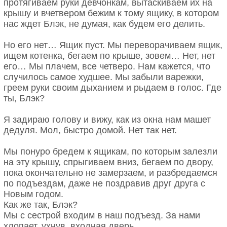
протягиваем руки девчонкам, вытаскиваем их на
крышу и вчетвером бежим к тому ящику, в котором
нас ждет Блэк, не думая, как будем его делить.
Но его нет… Ящик пуст. Мы переворачиваем ящик,
ищем котенка, бегаем по крыше, зовем… Нет, нет
его… Мы плачем, все четверо. Нам кажется, что
случилось самое худшее. Мы забыли варежки,
греем руки своим дыханием и рыдаем в голос. Где
ты, Блэк?
Я задираю голову и вижу, как из окна нам машет
дедуля. Мол, быстро домой. Нет так нет.
Мы понуро бредем к ящикам, по которым залезли
на эту крышу, спрыгиваем вниз, бегаем по двору,
пока окончательно не замерзаем, и разбредаемся
по подъездам, даже не поздравив друг друга с
Новым годом.
Как же так, Блэк?
Мы с сестрой входим в наш подъезд. За нами
хлопает, ухнув, входная дверь.