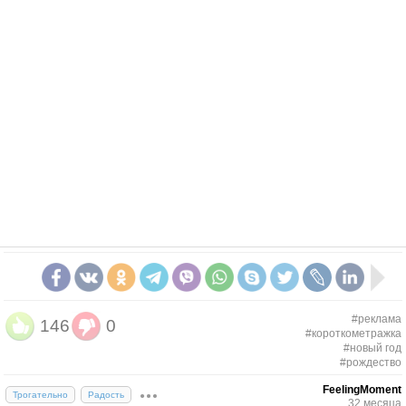
#реклама
146
0
#короткометражка
#новый год
#рождество
FeelingMoment
Трогательно
Радость
32 месяца