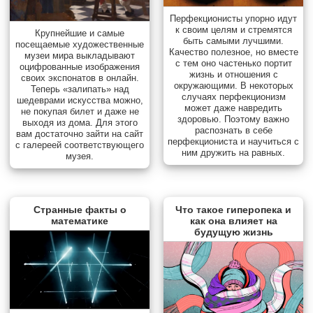
Перфекционисты упорно идут
к своим целям и стремятся
Крупнейшие и самые
быть самыми лучшими.
посещаемые художественные
Качество полезное, но вместе
музеи мира выкладывают
с тем оно частенько портит
оцифрованные изображения
жизнь и отношения с
своих экспонатов в онлайн.
окружающими. В некоторых
Теперь «залипать» над
случаях перфекционизм
шедеврами искусства можно,
может даже навредить
не покупая билет и даже не
здоровью. Поэтому важно
выходя из дома. Для этого
распознать в себе
вам достаточно зайти на сайт
перфекциониста и научиться с
с галереей соответствующего
ним дружить на равных.
музея.
Странные факты о
Что такое гиперопека и
математике
как она влияет на
будущую жизнь