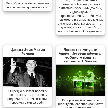
Задолго до появления
Мы собрали занятия, которые
сказочной Ариэль русалки
по-настоящему затягивают.
считались опасными духами,
чудовищами и
хранительницами тайн. Мы
подготовили самые необычные
легенды о водных девах — от
древнерусских поверий до
мифов Японии и Скандинавии.
Цитаты Эрих Мария
Лекарство матушки
Ремарк
Анрио: История абсента -
любимого напитка
творческой богемы
Он редко высказывался о
собственном творчестве, и
предпочитал, чтобы его книги
История изобретенного в
говорили сами за себя.
Швейцарии абсента изобилует
крутыми поворотами.