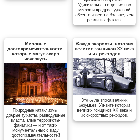
Удивительно, но до сих пор
мифов и предрассудков об
абсенте известно больше, чем
реальных фактов.
Мировые
Жажда скорости: история
достопримечательности,
великих гонщиков XX века
которые могут скоро
и их рекордов
исчезнуть
Это была эпоха великих
безумцев. Узнайте истории
Природные катаклизмы,
великих гонщиков XX века и
добрые туристы, равнодушные
их скоростных рекордов.
власти, злые террористы-
фанатики — и от таких
монументальных с виду
достопримечательностей