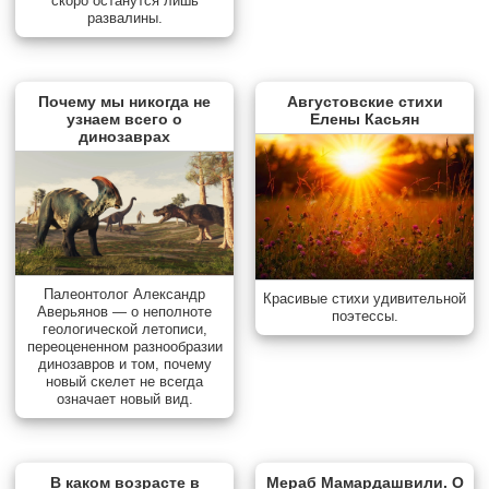
скоро останутся лишь
развалины.
Почему мы никогда не
Августовские стихи
узнаем всего о
Елены Касьян
динозаврах
Палеонтолог Александр
Красивые стихи удивительной
Аверьянов — о неполноте
поэтессы.
геологической летописи,
переоцененном разнообразии
динозавров и том, почему
новый скелет не всегда
означает новый вид.
В каком возрасте в
Мераб Мамардашвили. О