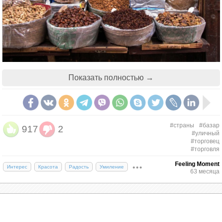
Показать полностью →
#страны
#базар
917
2
#уличный
#торговец
#торговля
Feeling Moment
Интерес
Красота
Радость
Умиление
63 месяца