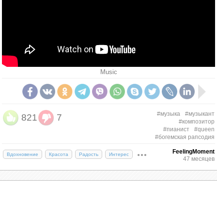
Music
#музыка
#музыкант
821
7
#композитор
#пианист
#queen
#богемская рапсодия
FeelingMoment
Вдохновение
Красота
Радость
Интерес
47 месяцев