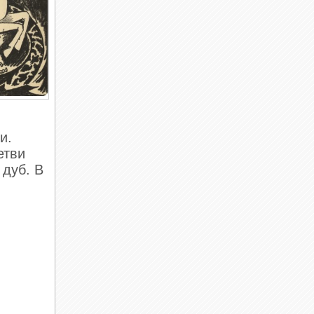
и.
етви
дуб . В