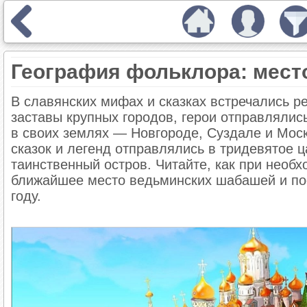
География фольклора: место
В славянских мифах и сказках встречались р
заставы крупных городов, герои отправлялись
в своих землях — Новгороде , Суздале и Мос
сказок и легенд отправлялись в тридевятое 
таинственный остров. Читайте, как при необ
ближайшее место ведьминских шабашей и пос
году.