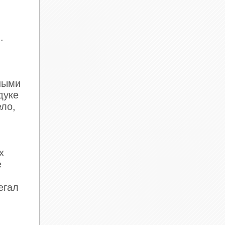
.
в
ными
дуке
ело,
х
е
егал