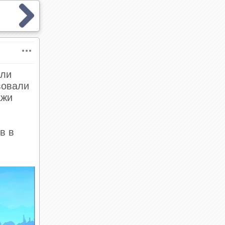
яли
вовали
ажи
в в