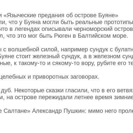
и «Языческие предания об острове Буяне»
и, что у Буяна могли быть реальные прототипы
что в легендах описывали черноморский остро
л, что это мог быть Рюген в Балтийском море.
ы с волшебной силой, например сундук с булат
Буяне стоит железный сундук, а в железном сун
е, к такому-то и сякому-то вору, рубите его т
целебных и приворотных заговорах .
уб . Некоторые сказки гласили, что в его ветвя
ам, на острове пережидали летнее время зимни
е Салтане» Александр Пушкин : мимо него прол