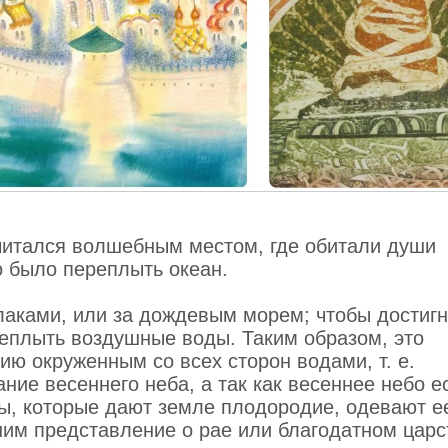
считался волшебным местом, где обитали души
 было переплыть океан .
лаками, или за дождевым морем; чтобы достигн
реплыть воздушные воды. Таким образом, это
ю окруженным со всех сторон водами, т. е.
ие весеннего неба, а так как весеннее небо е
ы, которые дают земле плодородие, одевают е
ним представление о рае или благодатном царс