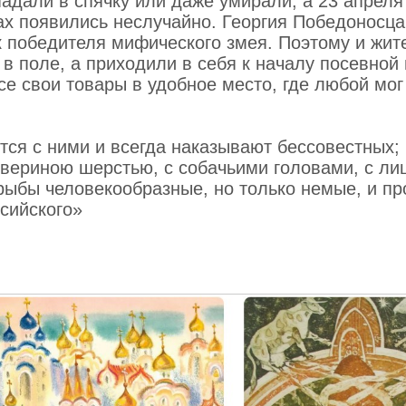
адали в спячку или даже умирали, а 23 апреля
ах появились неслучайно. Георгия Победоносца
к победителя мифического змея . Поэтому и жит
в поле, а приходили в себя к началу посевной
е свои товары в удобное место, где любой мог
ся с ними и всегда наказывают бессовестных; 
звериною шерстью, с собачьими головами, с ли
 рыбы человекообразные, но только немые, и пр
ссийского»