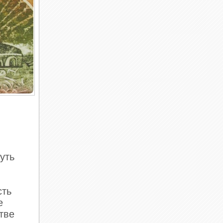
уть
сть
е
тве