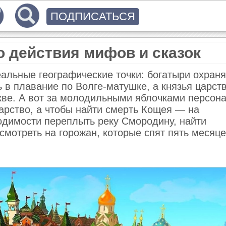
ПОДПИСАТЬСЯ
 действия мифов и сказок
еальные географические точки: богатыри охран
 в плавание по Волге-матушке , а князья царст
кве . А вот за молодильными яблочками персон
царство, а чтобы найти смерть Кощея — на
ходимости переплыть реку Смородину, найти
мотреть на горожан, которые спят пять месяце