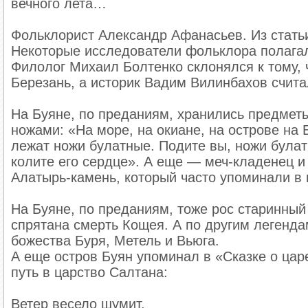
вечного лета…
Фольклорист Александр Афанасьев. Из стать
Некоторые исследователи фольклора полагал
Филолог Михаил Болтенко склонялся к тому, 
Березань, а историк Вадим Вилинбахов счита
На Буяне, по преданиям, хранились предмет
ножами: «На море, на окиане, на острове на 
лежат ножи булатные. Подите вы, ножи булатны
колите его сердце». А еще — меч-кладенец и
Алатырь-камень, который часто упоминали в 
На Буяне, по преданиям, тоже рос старинный д
спрятана смерть Кощея . А по другим легенд
божества Буря, Метель и Вьюга.
А еще остров Буян упоминал в «Сказке о цар
путь в царство Салтана:
Ветер весело шумит,