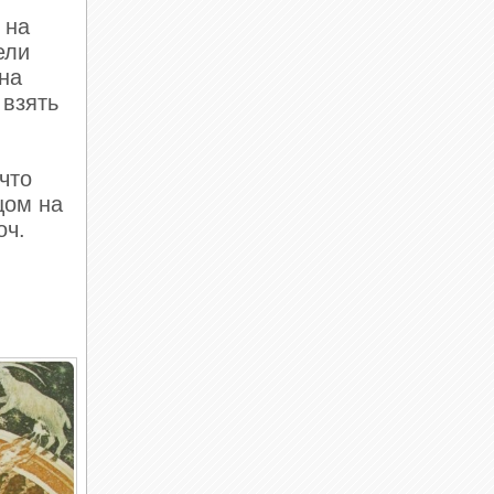
 на
ели
 на
 взять
что
цом на
оч.