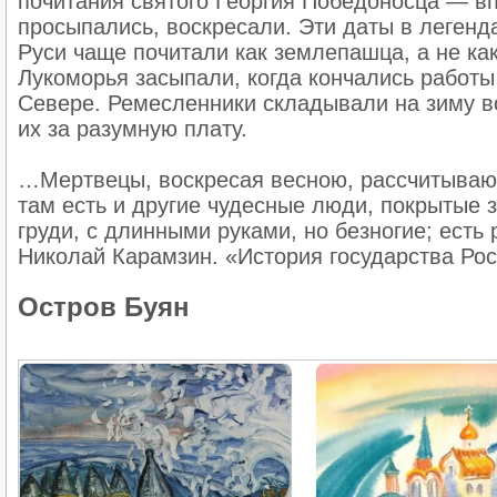
почитания святого Георгия Победоносца — вп
просыпались, воскресали. Эти даты в легенд
Руси чаще почитали как землепашца, а не ка
Лукоморья засыпали, когда кончались работы 
Севере. Ремесленники складывали на зиму вс
их за разумную плату.
…Мертвецы, воскресая весною, рассчитывают
там есть и другие чудесные люди, покрытые 
груди, с длинными руками, но безногие; есть
Николай Карамзин . «История государства Ро
Остров Буян