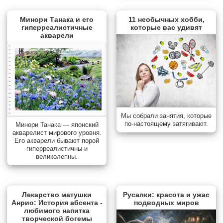
Минори Танака и его
11 необычных хобби,
гиперреалистичные
которые вас удивят
акварели
Мы собрали занятия, которые
по-настоящему затягивают.
Минори Танака — японский
акварелист мирового уровня.
Его акварели бывают порой
гиперреалистичны и
великолепны.
Лекарство матушки
Русалки: красота и ужас
Анрио: История абсента -
подводных миров
любимого напитка
творческой богемы