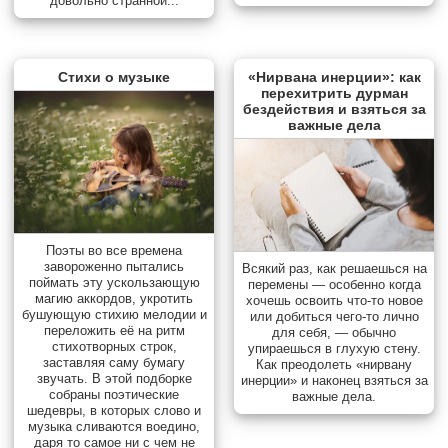
довольно странной...
Стихи о музыке
«Нирвана инерции»: как
перехитрить дурман
бездействия и взяться за
важные дела
Поэты во все времена
завороженно пытались
Всякий раз, как решаешься на
поймать эту ускользающую
перемены — особенно когда
магию аккордов, укротить
хочешь освоить что-то новое
бушующую стихию мелодии и
или добиться чего-то лично
переложить её на ритм
для себя, — обычно
стихотворных строк,
упираешься в глухую стену.
заставляя саму бумагу
Как преодолеть «нирвану
звучать. В этой подборке
инерции» и наконец взяться за
собраны поэтические
важные дела.
шедевры, в которых слово и
музыка сливаются воедино,
даря то самое ни с чем не