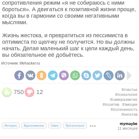
сопротивления режим «я не собираюсь с ними
бороться». А двигаться к позитивной жизни проще,
когда вы в гармонии со своими негативными
мыслями.
Жизнь жестока, и превратиться из пессимиста в
оптимиста по щелчку не получится. Но вы должны
начать. Делая маленький шаг к цели каждый день,
вы обязательное её добьётесь.
Источник: lifehacker.ru
#счастье
750
12
#психология
#саморазвитие
#позитив
#эмоции
#осознанность
#негатив
mymaybe
Интерес
Вдохновение
Смех
Трогательно
11 месяцев