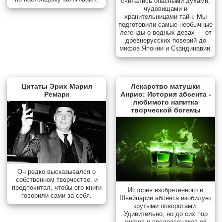
считались опасными духами,
чудовищами и
хранительницами тайн. Мы
подготовили самые необычные
легенды о водных девах — от
древнерусских поверий до
мифов Японии и Скандинавии.
Цитаты Эрих Мария
Лекарство матушки
Ремарк
Анрио: История абсента -
любимого напитка
творческой богемы
Он редко высказывался о
собственном творчестве, и
предпочитал, чтобы его книги
История изобретенного в
говорили сами за себя.
Швейцарии абсента изобилует
крутыми поворотами.
Удивительно, но до сих пор
мифов и предрассудков об