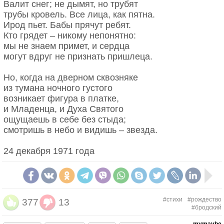
Валит снег; не дымят, но трубят
трубы кровель. Все лица, как пятна.
Ирод пьет. Бабы прячут ребят.
Кто грядет – никому непонятно:
мы не знаем примет, и сердца
могут вдруг не признать пришлеца.
Но, когда на дверном сквозняке
из тумана ночного густого
возникает фигура в платке,
и Младенца, и Духа Святого
ощущаешь в себе без стыда;
смотришь в небо и видишь – звезда.
24 декабря 1971 года
#стихи
#рождество
377
13
#бродский
mymaybe