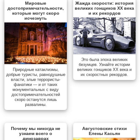
Мировые
Жажда скорости: история
достопримечательности,
великих гонщиков XX века
которые могут скоро
и их рекордов
исчезнуть
Это была эпоха великих
безумцев. Узнайте истории
Природные катаклизмы,
великих гонщиков XX века и
добрые туристы, равнодушные
их скоростных рекордов.
власти, злые террористы-
фанатики — и от таких
монументальных с виду
достопримечательностей
скоро останутся лишь
развалины.
Почему мы никогда не
Августовские стихи
узнаем всего о
Елены Касьян
динозаврах