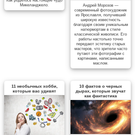
Как родилось настоящее чудо
Микеланджело.
Андрей Морозов —
современный фотохудожник
из Ярославля, получивший
широкую известность
благодаря своим уникальным
натюрмортам в стиле
классической живописи. Его
работы настолько точно
передают эстетику старых
мастеров, что зрители часто
путают эти фотографии с
картинами, написанными
маслом.
11 необычных хобби,
10 фактов о черных
которые вас удивят
дырах, которые звучат
как фантастика