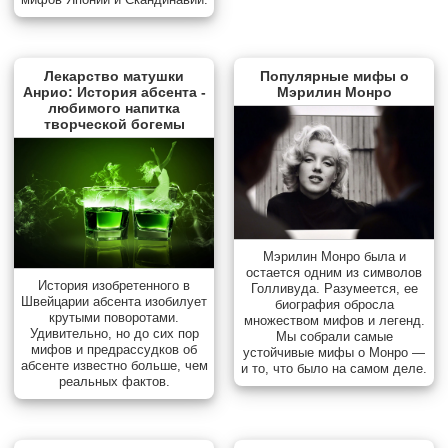
Лекарство матушки
Популярные мифы о
Анрио: История абсента -
Мэрилин Монро
любимого напитка
творческой богемы
Мэрилин Монро была и
остается одним из символов
История изобретенного в
Голливуда. Разумеется, ее
Швейцарии абсента изобилует
биография обросла
крутыми поворотами.
множеством мифов и легенд.
Удивительно, но до сих пор
Мы собрали самые
мифов и предрассудков об
устойчивые мифы о Монро —
абсенте известно больше, чем
и то, что было на самом деле.
реальных фактов.