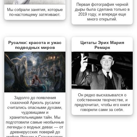
Первая фотография черной
дыры была сделана только в
Мы собрали занятия, которые
2019 году, и впереди еще
по-настоящему затягивают.
много открытий.
Русалки: красота и ужас
Цитаты Эрих Мария
подводных миров
Ремарк
Он редко высказывался о
Задолго до появления
собственном творчестве, и
сказочной Ариэль русалки
предпочитал, чтобы его книги
считались опасными духами,
говорили сами за себя.
чудовищами и
хранительницами тайн. Мы
подготовили самые необычные
легенды о водных девах — от
древнерусских поверий до
мифов Японии и Скандинавии.