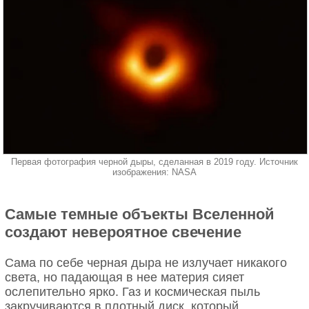
Первая фотография черной дыры, сделанная в 2019 году. Источник
изображения: NASA
Самые темные объекты Вселенной
создают невероятное свечение
Сама по себе черная дыра не излучает никакого
света, но падающая в нее материя сияет
ослепительно ярко. Газ и космическая пыль
закручиваются в плотный диск, который