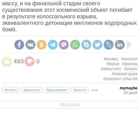
массу, и на финальной стадии своего
существования этот космический объект погибает
в результате колоссального взрыва,
эквивалентного детонации миллионов водородных
бомб.
#космос
#энергия
493
0
#взрыв
#физика
#эйнштейн
#хокинг
#черная дыра
#горизонт событий
mymaybe
Интерес
Удивление
Вдохновение
Красота
28 дней
РЕКЛАМА