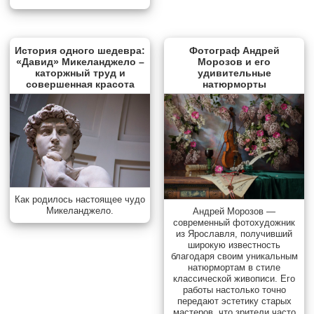
История одного шедевра:
Фотограф Андрей
«Давид» Микеланджело –
Морозов и его
каторжный труд и
удивительные
совершенная красота
натюрморты
Как родилось настоящее чудо
Микеланджело.
Андрей Морозов —
современный фотохудожник
из Ярославля, получивший
широкую известность
благодаря своим уникальным
натюрмортам в стиле
классической живописи. Его
работы настолько точно
передают эстетику старых
мастеров, что зрители часто