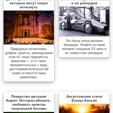
которые могут скоро
и их рекордов
исчезнуть
Это была эпоха великих
безумцев. Узнайте истории
Природные катаклизмы,
великих гонщиков XX века и
добрые туристы, равнодушные
их скоростных рекордов.
власти, злые террористы-
фанатики — и от таких
монументальных с виду
достопримечательностей
скоро останутся лишь
развалины.
Лекарство матушки
Августовские стихи
Анрио: История абсента -
Елены Касьян
любимого напитка
творческой богемы