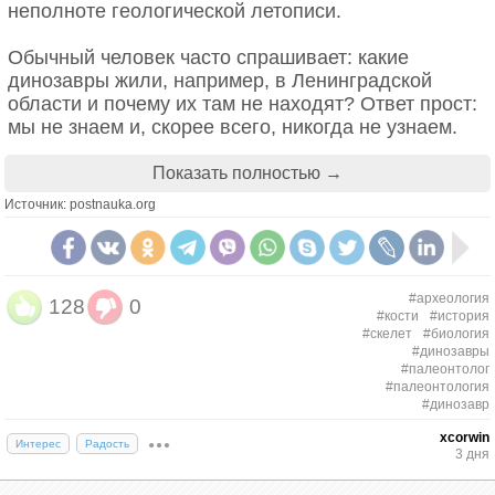
неполноте геологической летописи.
Обычный человек часто спрашивает: какие
динозавры жили, например, в Ленинградской
области и почему их там не находят? Ответ прост:
мы не знаем и, скорее всего, никогда не узнаем.
Динозавры жили практически везде, но далеко не
везде их остатки могли сохраниться.
Показать полностью →
Источник: postnauka.org
Чтобы животное попало в геологическую летопись,
должны совпасть очень специфические условия.
Чаще всего это происходит в узких зонах
осадконакопления — например, в долинах рек,
#археология
128
0
особенно там, где река выходит на равнину и
#кости
#история
течение становится спокойнее. В горных реках
#скелет
#биология
#динозавры
трупы и кости обычно быстро разрушаются:
#палеонтолог
сильное течение, камни, механическое
#палеонтология
воздействие… На равнине, напротив, остатки
#динозавр
могут быть захоронены осадками и при
xcorwin
Интерес
Радость
благоприятных условиях попасть в летопись.
3 дня
Нередко такие захоронения происходят в старицах