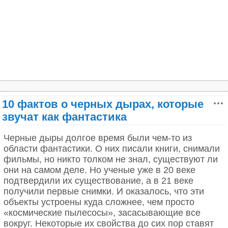
сравнительно немного. Обычно это пустынные и
полупустынные регионы — например, пустыня
Гоби, бэдленды Северной Америки, некоторые
районы Патагонии.
— Получается, сама геологическая летопись
дает фрагментарную картину прошлого?
— Именно так. И это касается даже самых
10 фактов о черных дырах, которые
известных сюжетов. Все знают школьный ответ на
звучат как фантастика
вопрос, почему вымерли динозавры: упал
астероид, и они исчезли. На самом деле это
событие в непрерывной континентальной летописи
Черные дыры долгое время были чем-то из
хорошо прослежено лишь в очень ограниченном
области фантастики. О них писали книги, снимали
числе мест.
фильмы, но никто толком не знал, существуют ли
они на самом деле. Но ученые уже в 20 веке
Есть известные разрезы, где можно видеть
подтвердили их существование, а в 21 веке
переход от позднего мела к палеоцену: в верхних
получили первые снимки. И оказалось, что эти
слоях мелового периода еще встречаются кости
объекты устроены куда сложнее, чем просто
динозавров, а в вышележащих палеоценовых —
«космические пылесосы», засасывающие все
уже нет. Но такая последовательность в мире
вокруг. Некоторые их свойства до сих пор ставят