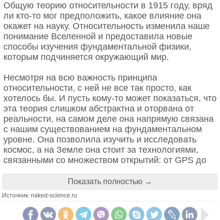
правила. Мощные магнитные поля захватывают
существовать лишь небольшое число тех видов,
Общую теорию относительности в 1915 году, вряд
часть падающего вещества и резко выбрасывают
которые там сегодня формально выделены.
ли кто-то мог предположить, какое влияние она
его в виде узких струй почти со скоростью света.
окажет на науку. Относительность изменила наше
Особенно наглядно это видно на птерозаврах.
понимание Вселенной и предоставила новые
Такие выбросы плазмы простираются на
Например, из одной формации Дзюфотан описано
способы изучения фундаментальной физики,
миллионы световых лет. Удивительно, но эти
несколько близких форм из одной группы
которым подчиняется окружающий мир.
энергетические лучи оказываются гораздо больше
тапехарид, которые, скорее всего, представляют
и длиннее тех галактик, в центре которых они
собой не разные виды, а возрастные стадии
Несмотря на всю важность принципа
формируются.
одного вида с выраженной половой
относительности, с ней не все так просто, как
изменчивостью. Это далеко не единичный случай.
хотелось бы. И пусть кому-то может показаться, что
Вращение черной дыры искажает
эта теория слишком абстрактна и оторвана от
пространство
Поэтому я бы сказал, что разнообразие
реальности, на самом деле она напрямую связана
динозавров, а особенно птерозавров, в
с нашим существованием на фундаментальном
современной литературе во многих случаях
уровне. Она позволила изучить и исследовать
Черные дыры невероятно быстро вращаются
переоценено. Это касается прежде всего тех мест,
космос, а на Земле она стоит за технологиями,
вокруг своей оси. Поглощая межзвездный газ,
где есть массовый материал из одного и того же
связанными со множеством открытий: от GPS до
пыль и даже сливаясь друг с другом, они
временного интервала.
ядерной энергии, от смартфонов до ускорителей
постоянно увеличивают свою скорость.
частиц — множество инноваций, которые мы
Показать полностью →
— А можно ли по костям вообще восстановить
принимаем как должное, уходят корнями в теорию
Некоторые из них вращаются на пределе,
Источник: naked-science.ru
место вида в эволюции?
Эйнштейна.
допустимом теорией относительности Эйнштейна.
Из-за этого черная дыра буквально закручивает