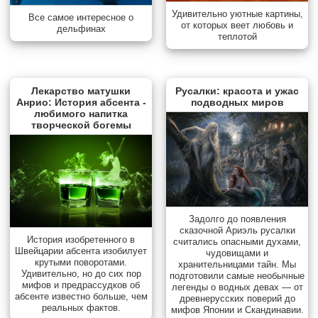
Удивительно уютные картины,
Все самое интересное о
от которых веет любовь и
дельфинах
теплотой
Лекарство матушки
Русалки: красота и ужас
Анрио: История абсента -
подводных миров
любимого напитка
творческой богемы
Задолго до появления
сказочной Ариэль русалки
История изобретенного в
считались опасными духами,
Швейцарии абсента изобилует
чудовищами и
крутыми поворотами.
хранительницами тайн. Мы
Удивительно, но до сих пор
подготовили самые необычные
мифов и предрассудков об
легенды о водных девах — от
абсенте известно больше, чем
древнерусских поверий до
реальных фактов.
мифов Японии и Скандинавии.