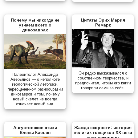
Почему мы никогда не
Цитаты Эрих Мария
узнаем всего о
Ремарк
динозаврах
Он редко высказывался о
Палеонтолог Александр
собственном творчестве, и
Аверьянов — о неполноте
предпочитал, чтобы его книги
геологической летописи,
говорили сами за себя.
переоцененном разнообразии
динозавров и том, почему
новый скелет не всегда
означает новый вид.
Августовские стихи
Жажда скорости: история
Елены Касьян
великих гонщиков XX века
и их рекордов