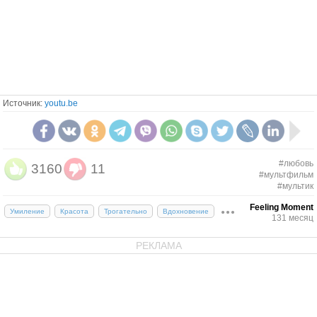
Источник:
youtu.be
#любовь
3160
11
#мультфильм
#мультик
Feeling Moment
Умиление
Красота
Трогательно
Вдохновение
131 месяц
РЕКЛАМА