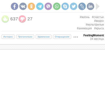
#жизнь
#счастье
637
27
#видео
#мультфильм
#анимация
#крыса
FeelingMoment
Интерес
Трогательно
Удивление
Отвращение
34 месяца