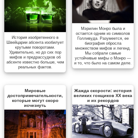
Мэрилин Монро была и
остается одним из символов
История изобретенного в
Голливуда. Разумеется, ее
Швейцарии абсента изобилует
биография обросла
крутыми поворотами.
множеством мифов и легенд.
Удивительно, но до сих пор
Мы собрали самые
мифов и предрассудков об
устойчивые мифы о Монро —
абсенте известно больше, чем
и то, что было на самом деле.
реальных фактов.
Мировые
Жажда скорости: история
достопримечательности,
великих гонщиков XX века
которые могут скоро
и их рекордов
исчезнуть