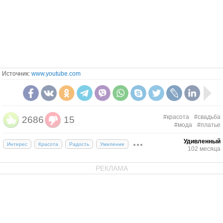
Источник:
www.youtube.com
#красота
#свадьба
2686
15
#мода
#платье
Удивленный
Интерес
Красота
Радость
Умиление
102 месяца
РЕКЛАМА