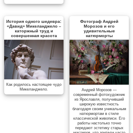
История одного шедевра:
Фотограф Андрей
«Давид» Микеланджело –
Морозов и его
каторжный труд и
удивительные
совершенная красота
натюрморты
Как родилось настоящее чудо
Микеланджело.
Андрей Морозов —
современный фотохудожник
из Ярославля, получивший
широкую известность
благодаря своим уникальным
натюрмортам в стиле
классической живописи. Его
работы настолько точно
передают эстетику старых
мастеров, что зрители часто