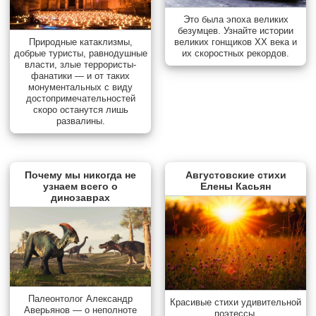
Это была эпоха великих
безумцев. Узнайте истории
Природные катаклизмы,
великих гонщиков XX века и
добрые туристы, равнодушные
их скоростных рекордов.
власти, злые террористы-
фанатики — и от таких
монументальных с виду
достопримечательностей
скоро останутся лишь
развалины.
Почему мы никогда не
Августовские стихи
узнаем всего о
Елены Касьян
динозаврах
Палеонтолог Александр
Красивые стихи удивительной
Аверьянов — о неполноте
поэтессы.