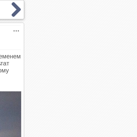
ременем
тат
ому