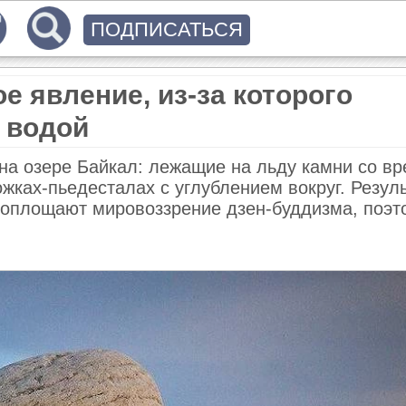
ПОДПИСАТЬСЯ
е явление, из-за которого
 водой
на озере Байкал: лежащие на льду камни со в
жках-пьедесталах с углублением вокруг. Резуль
воплощают мировоззрение дзен-буддизма, поэт