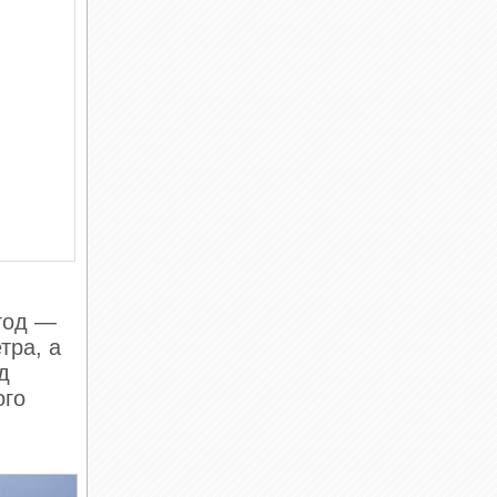
 год —
тра, а
д
ого