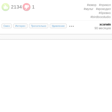
#юмор
#прикол
2134
1
#мульт
#крокодил
#бревно
#birdboxstudio
xcorwin
Смех
Интерес
Трогательно
Удивление
90 месяцев