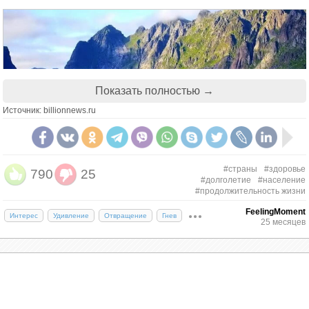
Показать полностью →
Источник: billionnews.ru
#страны
#здоровье
790
25
#долголетие
#население
#продолжительность жизни
Как и другие скандинавские страны, Норвегия
FeelingMoment
Интерес
Удивление
Отвращение
Гнев
уделяет особое внимание балансу между работой
25 месяцев
и личной жизнью, что приносит большую пользу
здоровью ее граждан.
Норвежцы придерживаются диеты, богатой
омега-3, антиоксидантами и минералами. В этой