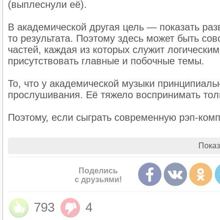
(выплеснули её).
В академической другая цель — показать разв
то результата. Поэтому здесь может быть со
частей, каждая из которых служит логически
присутствовать главные и побочные темы.
То, что у академической музыки принципиаль
прослушивания. Её тяжело воспринимать толь
Поэтому, если сыграть современную рэп-комп
Станет ли она классической — покажет время
Показ
пережила своего создателя и полюбилась лю
Поделись
Например, The Beatles много цитируют и исп
с друзьями!
их композиции тоже можно назвать классичес
793
4
Что может дать академическая муз