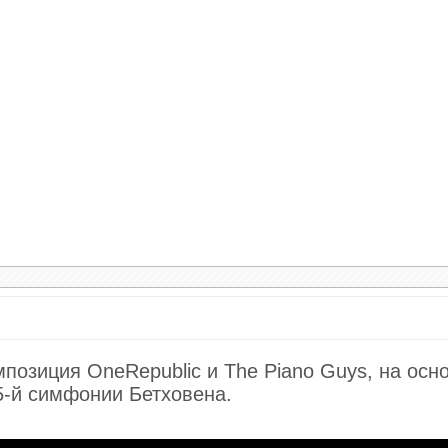
е, скорее всего, отвернут от себя большинство
-то принято писать со словами. Это может оче
о свою несчастную любовь к брюнетам, а слуша
 скорее всего, эта композиция откликнется у н
ешь наделить её любым своим смыслом, и она 
почитают слушать барокко, по форме похожее 
мпозиция OneRepublic и The Piano Guys, на осн
 занятие музыкой развивает умственные способ
5-й симфонии Бетховена.
у детей. Когда ребёнок играет на инструменте, 