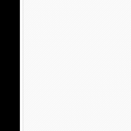
ку, то
ь
 окажет