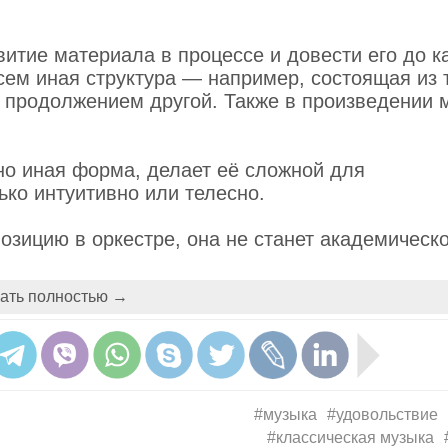
итие материала в процессе и довести его до ка
всем иная структура — например, состоящая из 
м продолжением другой. Также в произведении 
но иная форма, делает её сложной для
ко интуитивно или телесно.
озицию в оркестре, она не станет академическо
. Этим термином называется музыка, которая
ать полностью →
дям.
олняют — как минимум на двух континентах. По
кой музыкой.
#музыка
#удовольствие
ыка
#классическая музыка