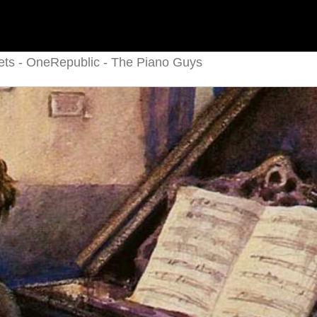
ts - OneRepublic - The Piano Guys
Music
пространство. Чтобы понять, в чём суть