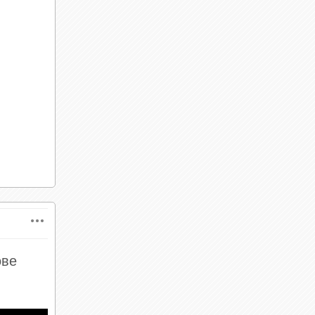
нь
тель —
его не
отразит
на
ове
ности.
у него