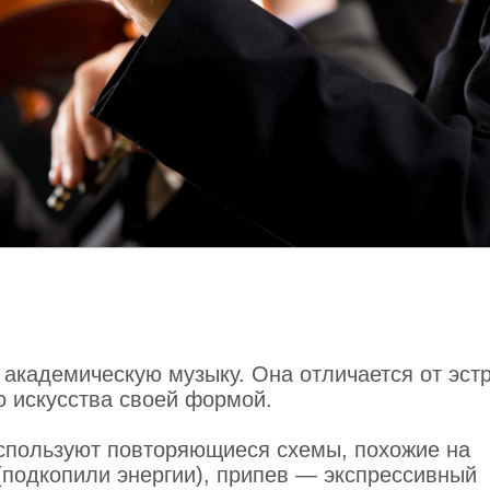
академическую музыку. Она отличается от эст
о искусства своей формой.
используют повторяющиеся схемы, похожие на
(подкопили энергии), припев — экспрессивный