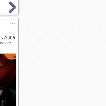
ль Анна
узыки.