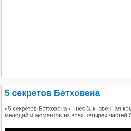
странные приёмы, которые в эстрадной музык
слушателей.
Вдобавок ко всему: эстрадную музыку почему
сильно мешать. Если вдруг девушка поёт пр
мужчина, безответно влюблённый в блондинку,
так сильно, как могла бы.
Когда ты слушаешь музыку без слов, ты мож
твои чувства ещё сильнее.
Поэтому некоторые нынешние 20-летние пред
эстрадную музыку, но без слов.
5 секретов Бетховена
2. Развить интеллект
«5 секретов Бетховена» - необыкновенная ко
Как и любая интеллектуальная деятельность,
мелодий и моментов из всех четырех частей 
Лучше всего эта взаимосвязь прослеживается 