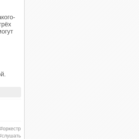
кого-
трёх
могут
й.
этому
#оркестр
#слушать