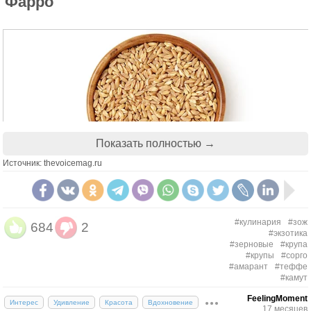
Фарро
Показать полностью →
Источник: thevoicemag.ru
Это неизмененная разновидность пшеницы. Зерно
богато клетчаткой, белком и витаминами. Славится
#кулинария
#зож
684
2
своим уникальным ореховым вкусом, приятной
#экзотика
текстурой и не даром многие хозяйки и повара
#зерновые
#крупа
#крупы
#сорго
влюбляться в этот злак за вкус и универсальность
#амарант
#теффе
использования. Он хорош и в салатах и супах,
#камут
плове и как гарнир.
FeelingMoment
Интерес
Удивление
Красота
Вдохновение
17 месяцев