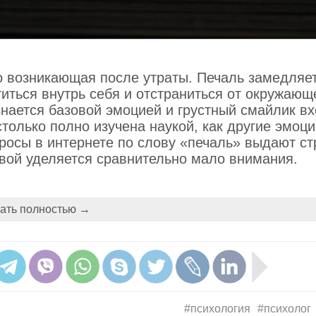
о возникающая после утраты. Печаль замедляе
иться внутрь себя и отстраниться от окружающ
знается базовой эмоцией и грустный смайлик вх
только полно изучена наукой, как другие эмоци
росы в интернете по слову «печаль» выдают с
ковой уделяется сравнительно мало внимания.
часто, но когда это все-таки происходит, мы
то самая продолжительная эмоция, порой длящ
ать полностью →
о, мы в состоянии реагировать на печаль
я и корректировки. Заметив, что текущая ситуа
зни важные перемены: начинаем или прекращае
вое место. Угроза возникновения печали спосо
 главе мы также коснемся связи между печалью
ы и стыдом.
#психология
#психолог