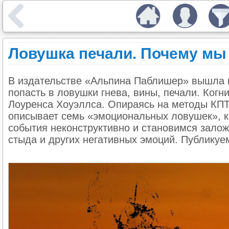
Ловушка печали. Почему мы
В издательстве «Альпина Паблишер» вышла к
попасть в ловушки гнева, вины, печали. Ког
Лоуренса Хоуэллса. Опираясь на методы КПТ 
описывает семь «эмоциональных ловушек», к
события неконструктивно и становимся залож
стыда и других негативных эмоций. Публикуе