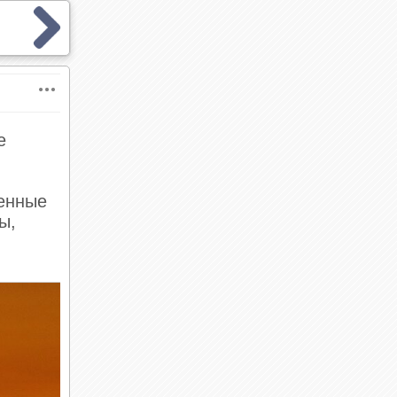
е
ненные
ы,