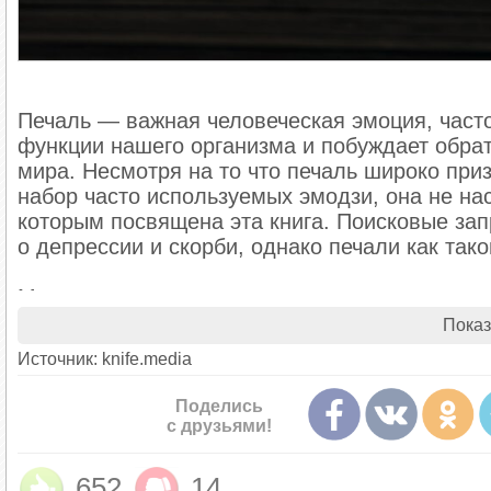
Печаль — важная человеческая эмоция, част
функции нашего организма и побуждает обрат
мира. Несмотря на то что печаль широко при
набор часто используемых эмодзи, она не нас
которым посвящена эта книга. Поисковые зап
о депрессии и скорби, однако печали как та
Многие из нас испытывают печаль не слишком 
переживаем сильные неприятные чувства. Э
Показ
несколько дней или даже дольше. Как правил
Источник: knife.media
конструктивно, внося в образ жизни изменени
вызывает у нас печаль, мы производим в жи
Поделись
отношения, меняем работу, переезжаем на но
с друзьями!
сплачивать и объединять сообщества. В этой
другими эмоциями, в частности чувством вин
652
14