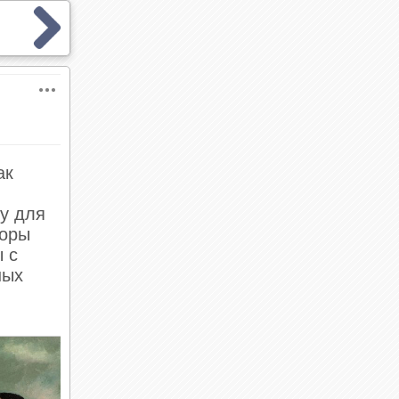
ак
лу для
торы
ы с
ных