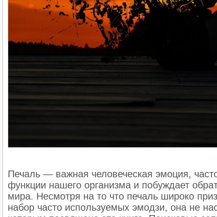
Стивен Спилберг: кино как способ
В это сложно поверить, но успешнейший кино
пугливым подростком. Свои страхи он научи
смерти пугая своими шалостями родных сест
«Челюсти», он говорил: «Лучший способ побо
Печаль — важная человеческая эмоция, част
отдать на откуп другим». И оказался прав. З
функции нашего организма и побуждает обрат
удивления миллионы зрителей по всему миру
мира. Несмотря на то что печаль широко при
работах собственные отношения с семьей и д
набор часто используемых эмодзи, она не нас