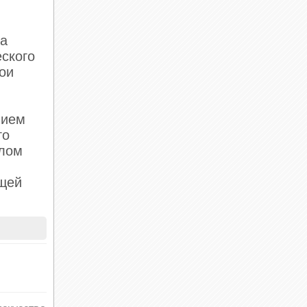
ла
еского
вои
нием
го
олом
ющей