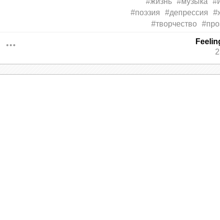
#жизнь
#музыка
#
#поэзия
#депрессия
#
#творчество
#про
Feeli
2