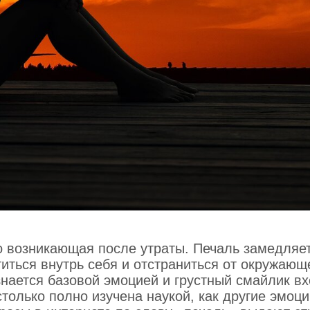
 преодоления страхов и комплексов
режиссер Стивен Спилберг когда-то был нелов
лся преодолевать весьма нетривиальным спосо
ер. Позднее, на съемках легендарного триллер
роть свой страх — посмотреть на него со сторо
о возникающая после утраты. Печаль замедляе
аставляя вздрагивать от ужаса и раскрывать рты
иться внутрь себя и отстраниться от окружающ
, режиссер продолжает препарировать в своих
знается базовой эмоцией и грустный смайлик вх
ругие внутренние конфликты и по сей день.
только полно изучена наукой, как другие эмоци