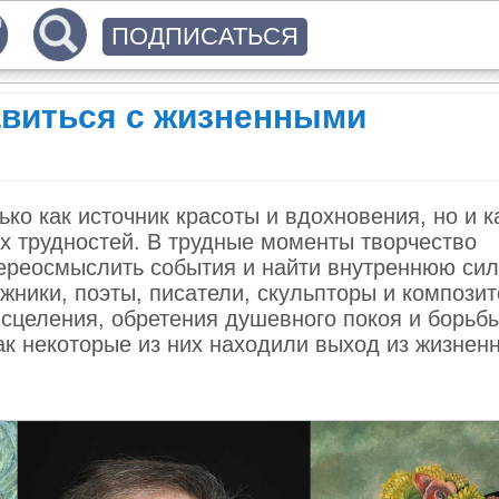
ПОДПИСАТЬСЯ
авиться с жизненными
ько как источник красоты и вдохновения, но и к
 трудностей. В трудные моменты творчество
переосмыслить события и найти внутреннюю си
жники, поэты, писатели, скульпторы и компози
исцеления, обретения душевного покоя и борьб
ак некоторые из них находили выход из жизнен