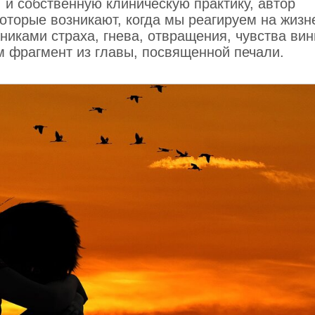
и собственную клиническую практику, автор
оторые возникают, когда мы реагируем на жиз
никами страха, гнева, отвращения, чувства вин
м фрагмент из главы, посвященной печали.