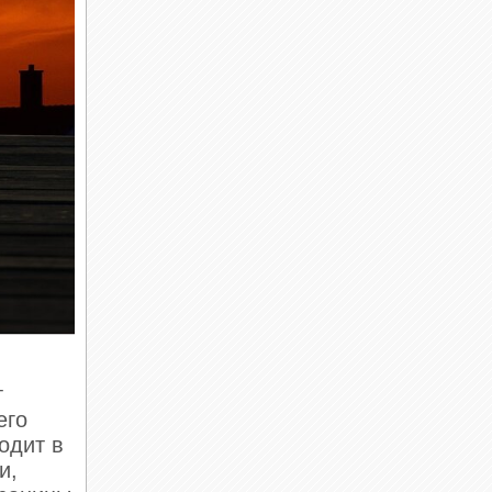
ким и
бом: до
а
ны и
т
 от
его
одит в
и,