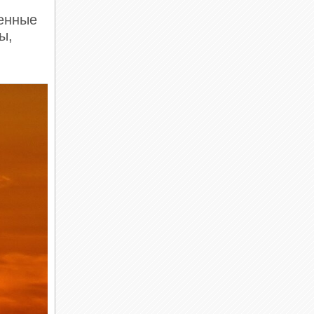
ненные
ы,