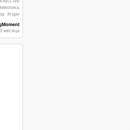
искусство
живопись
за
#горе
ngMoment
3 месяца