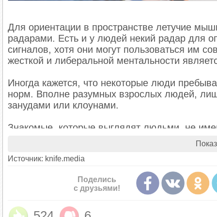
Для ориентации в пространстве летучие мыш
радарами. Есть и у людей некий радар для
сигналов, хотя они могут пользоваться им с
жесткой и либеральной ментальности являет
Иногда кажется, что некоторые люди пребыв
норм. Вполне разумных взрослых людей, ли
занудами или клоунами.
Знакомые, которые выглядят людьми, не им
социальных норм, есть у каждого из нас. Это 
Показ
фривольное даже на официальной встрече. Э
Источник: knife.media
мероприятии рассказывает одни и те же анек
глаз и тоскливые лица окружающих. Кинозрите
Поделись
одноименном фильме «казахский журналист» 
с друзьями!
с пакетом собственных какашек. В общем, л
понимают, чего от них ждут, и обычно ведут 
524
6