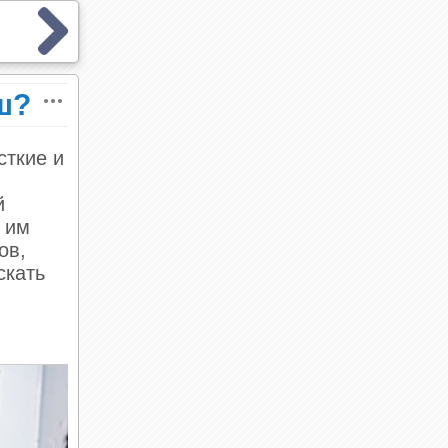
ш?
сткие и
й
 им
ов,
скать