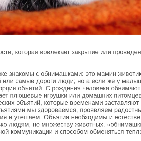
галерее (несоответствие). В других сценках
ронах, громкий разговор в библиотеке и на ули
в мозг регистрировал нарушение норм в централь
 необычного. Однако реакция нейронов на нар
ейроны лобной доли, отвечающей за мысли о
сти, которая вовлекает закрытие или проведен
о наказаниях. И наоборот, у американцев лобн
.
уже знакомы с обнимашками: это мамин животик
адарах глубоко внедрены в головной мозг
 или самые дороги люди; но а если же у малы
порция объятий. С рождения человека обнимают
скает плюшевые игрушки или домашних питомцев
и, мозг предоставляет нам нужные для адаптац
еских объятий, которые временами заставляют
 строгих норм мы испытываем сильное чувство
Объятиями мы здороваемся, проявляем радостн
упки могут быть оценены и даже наказаны, если
ния и утешаем. Объятия необходимы и естеств
сигнал тревоги, власть захватывает жесткий на
олько людям, но множеству животных. «обнимашк
омощи бдительности, осторожности и вниматель
ной коммуникации и способом обменяться тепл