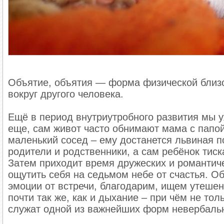
(соответствие) или о танцующих в картинной 
описывались аплодисменты на концерте и похо
п. И у китайских, и у американских студенто
теменной области, отвечающей за обработку
норм была очень разной.
У китайских участников резко возбуждались н
Объятие, объятия — форма физической близо
намерениях окружающих и принятие решений 
вокруг другого человека.
доля реагировала на нарушения очень слабо
Ещё в период внутриутробного развития мы 
Судя по всему, различия в нормативных р
еще, сам живот часто обнимают мама с папой
человека.
маленький сосед – ему достанется львиная 
родители и родственники, а сам ребёнок ти
Запечатлев нормативные требования ситуаци
Затем приходит время дружеских и романтич
ней психологические инструменты. В случае
ощутить себя на седьмом небе от счастья. 
ответственности — чувствуем, что наши пост
эмоции от встречи, благодарим, ищем утеше
отклоняются от нормы. Когда включается этот 
почти так же, как и дыхание – при чём не т
Его основная идея — избежать ошибок при п
служат одной из важнейших форм невербаль