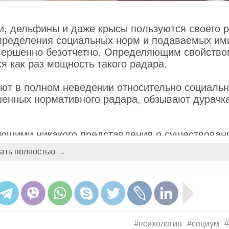
и, дельфины и даже крысы пользуются своего 
 определения социальных норм и подаваемых им
овершенно безотчетно. Определяющим свойств
ся как раз мощность такого радара.
ают в полном неведении относительно социаль
шенных нормативного радара, обзывают дурачк
еющими никакого представления о существован
может быть знакомый, готовый отмочить что-ни
ать полностью →
то может быть дядюшка, который на каждом се
доты, не обращая никакого внимания на закаты
лей одновременно и коробит и смешит, когда 
Борат появляется на званом ужине в семейст
юди со слабеньким нормативным радаром плохо
себя одинаково в самых разных ситуациях.
#психология
#социум
#