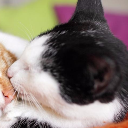
росов.
вой междисциплинарной области — культурной
тивном радаре могут быть в физическом смысле
й орган. Когда мы постоянно оказываемся в
 адаптироваться к ним и соответствующим обра
овали мозг опытных лондонских таксистов с по
ычными водителями у таксистов значительно б
 которой сохраняются пространственные образы
ботал таксистом, тем больших размеров была 
ле слова расширялся, чтобы воспринимать слож
редь, помогало навыкам ориентации.
яющемуся опыту со строгими или мягкими
инобу Китаяма и Шихуэй Хань надевали на го
емы, которые регистрировали происходившее в 
твии или несоответствии нормам поведения. Ес
 то прочитали бы, скажем, о танцующих на уроке