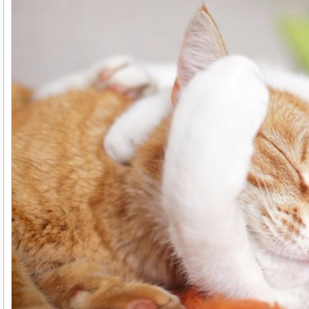
Эти различия выявляются не только путем оп
Примечательно, что ученые, работающие в но
нейрологии, считают, что различия в норма
врезаны в человеческий мозг.
Мозг, как известно, исключительно адаптивны
определенных ситуациях, наш мозг начинает
меняться. В одном из опытов ученые исслед
МРТ. Они установили, что по сравнению с об
развит задний гиппокамп — область мозга, в
окружающей среды. И чем дольше человек ра
эта область. Мозг таксистов в прямом смыс
пространственные образы, и это, в свою оче
Схожим образом мозг адаптируется к повтор
социальными нормами. Мои коллеги Ян Му, С
американских и китайских студентов ЭЭГ-шл
процессе чтения коротких сценок о соответс
на месте одного из участников оказались вы,