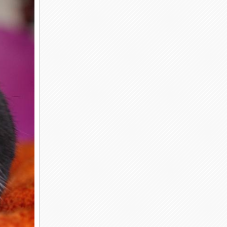
зом
мощью
олее
у него
ные
ловы
мозге в
ли бы
 танго