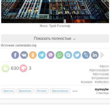
Фото: Трей Рэтклиф
Показать полностью →
Милан отражается в трубе
Источник: cameralabs.org
#фото
630
3
#фотография
#фотограф
#отражение
#снимок
#reflection
mymaybe
Красота
Удивление
Интерес
Вдохновение
2 месяца