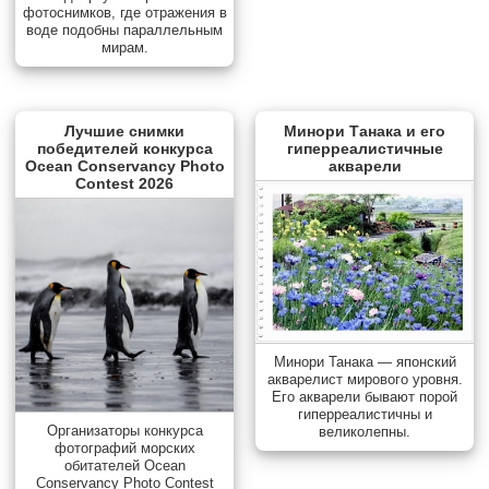
фотоснимков, где отражения в
воде подобны параллельным
мирам.
Лучшие снимки
Минори Танака и его
победителей конкурса
гиперреалистичные
Ocean Conservancy Photo
акварели
Contest 2026
Минори Танака — японский
акварелист мирового уровня.
Его акварели бывают порой
гиперреалистичны и
Организаторы конкурса
великолепны.
фотографий морских
обитателей Ocean
Conservancy Photo Contest