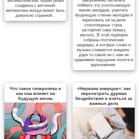
завороженно пытались
математическая теория резки
поймать эту ускользающую
сэндвича с ветчиной-
магию аккордов, укротить
математика иногда может быть
бушующую стихию мелодии и
довольно странной...
переложить её на ритм
стихотворных строк,
заставляя саму бумагу
звучать. В этой подборке
собраны поэтические
шедевры, в которых слово и
музыка сливаются воедино,
даря то самое ни с чем не
сравнимое ощущение полета и
вдохновения.
Что такое гиперопека и
«Нирвана инерции»: как
как она влияет на
перехитрить дурман
будущую жизнь
бездействия и взяться за
важные дела