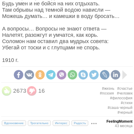
Будь умен и не бойся на них отдыхать.
Там обрывы над темной водою нависли —
Можешь думать… и камешки в воду бросать…
А вопросы… Вопросы не знают ответа —
Налетят, разожгут и умчатся, как корь.
Соломон нам оставил два мудрых совета:
Убегай от тоски и с глупцами не спорь.
1910 г.
#жизнь
#счастье
2673
16
#поэзия
#человек
#философия
#стихи
#саша черный
#черный
FeelingMoment
Вдохновение
Трогательно
Интерес
Радость
43 месяца