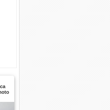
са
hoto