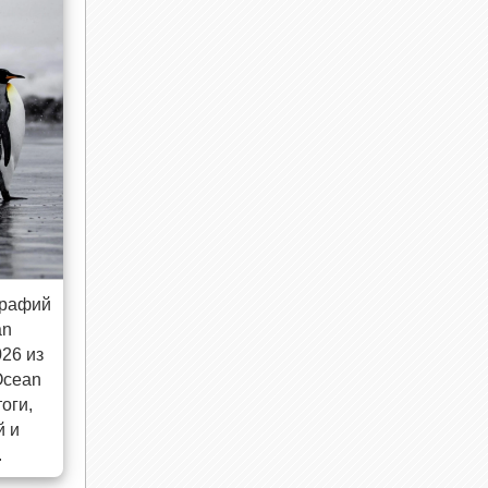
графий
an
026 из
Ocean
оги,
й и
.