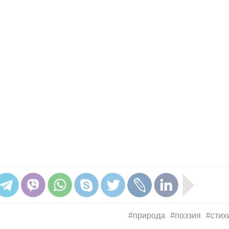
#природа
#поэзия
#стих