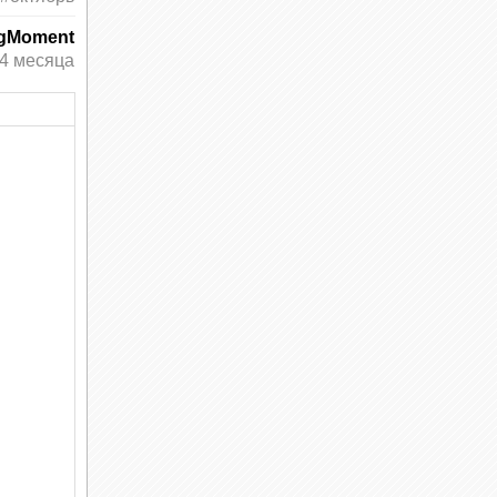
ngMoment
4 месяца