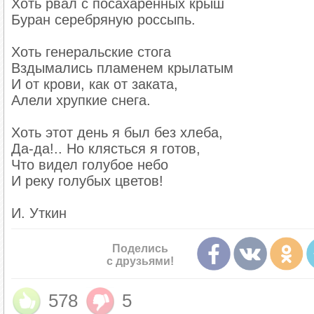
Хоть рвал с посахаренных крыш
Буран серебряную россыпь.
Хоть генеральские стога
Вздымались пламенем крылатым
И от крови, как от заката,
Алели хрупкие снега.
Хоть этот день я был без хлеба,
Да-да!.. Но клясться я готов,
Что видел голубое небо
И реку голубых цветов!
И. Уткин
Поделись
с друзьями!
578
5