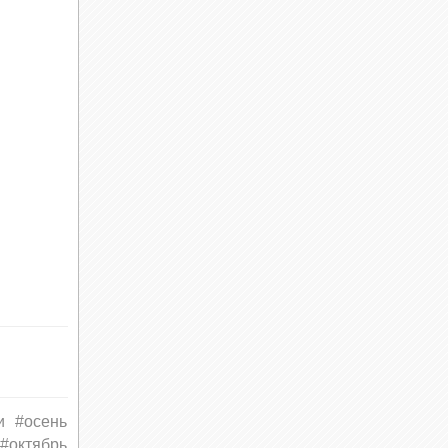
и
#осень
#октябрь