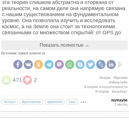
эта теория слишком абстрактна и оторвана от
реальности, на самом деле она напрямую связана
с нашим существованием на фундаментальном
уровне. Она позволила изучить и исследовать
космос, а на Земле она стоит за технологиями,
связанными со множеством открытий: от GPS до
ядерной энергии, от смартфонов до ускорителей
частиц — множество инноваций, которые мы
Показать полностью →
принимаем как должное, уходят корнями в теорию
Источник: naked-science.ru
Эйнштейна.
Как работает относительность
#наука
#физика
471
2
Прежде всего стоит отметить, что Общая теория
#эйнштейн
относительности состоит из двух отдельных
#теория относительности
#теория
#альберт
теорий. Первая — Специальная теория
относительности — опубликована в 1905 году и
mymaybe
Интерес
Вдохновение
Удивление
Смех
1 месяц
была принята научным сообществом со
смешанными чувствами. В чем причина такой
реакции? Дело в том, что Специальная теория
относительности перевернула большую часть того,