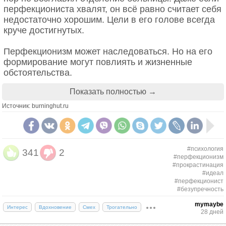
перфекциониста хвалят, он всё равно считает себя
недостаточно хорошим. Цели в его голове всегда
круче достигнутых.
Перфекционизм может наследоваться. Но на его
формирование могут повлиять и жизненные
обстоятельства.
В их числе:
Показать полностью →
Источник: burninghut.ru
Родители с завышенными ожиданиями.
Таким нужны пятёрки по всем предметам,
золотая медаль в турнире по шахматам и
безупречное поведение. Они любят ребёнка
#психология
341
2
не безусловно, а как будто за что-то. И
#перфекционизм
ребёнок привыкает к этому. Он считает, что его
#прокрастинация
#идеал
ценность напрямую зависит от успехов. И в
#перфекционист
итоге вырастает с синдромом отличника.
#безупречность
mymaybe
Психологические травмы.
Иногда
Интерес
Вдохновение
Смех
Трогательно
28 дней
перфекционизм — защитная реакция в ответ