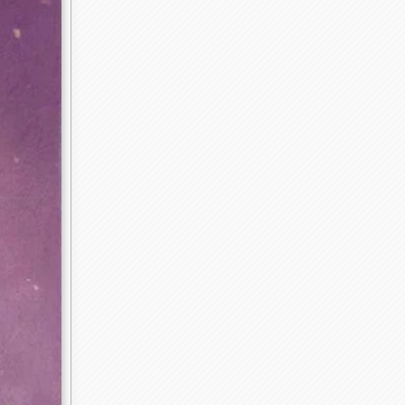
Art
 один —
ечу —
, и
именно
ло