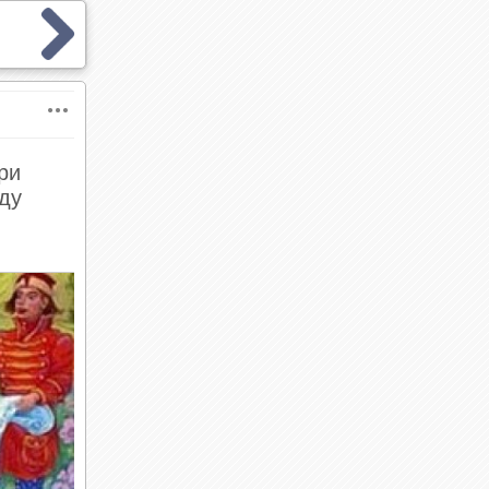
ри
жду