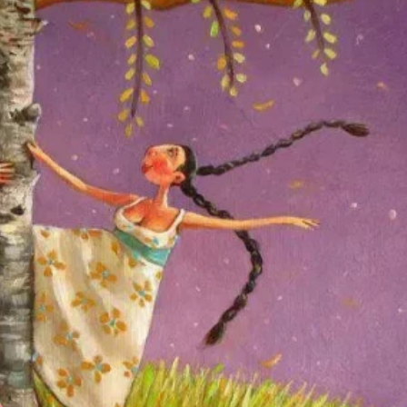
Зворыкина. Около 1925 года Metropolitan Museum of 
х типов текстов, герой никогда не оказывается
вляется в путь искать жар-птицу, а ему навстр
. Или добрая девушка идет к лесной колдунье
имые задания. Но у волшебного помощника, а 
а, есть свои особенности, над которыми мы ма