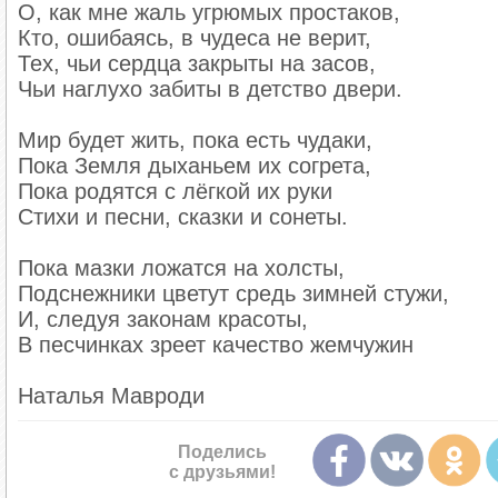
О, как мне жаль угрюмых простаков,
Кто, ошибаясь, в чудеса не верит,
Тех, чьи сердца закрыты на засов,
Чьи наглухо забиты в детство двери.
Мир будет жить, пока есть чудаки,
Пока Земля дыханьем их согрета,
Пока родятся с лёгкой их руки
Стихи и песни, сказки и сонеты.
Во-первых, волшебный помощник всегда прин
пришел, и поэтому он максимально «не такой,
Пока мазки ложатся на холсты,
волк не разговаривают, но не удив­ляемся то
Подснежники цветут средь зимней стужи,
Как правило, герой обретает помощника в ин
И, следуя законам красоты,
пересечения границы с этим миром — и там ж
В песчинках зреет качество жемчужин
помощник у героя появляется после серьезно
перед смертью мать дает дочери говоря­щую 
Наталья Мавроди
маче­хой). И уже совсем редкость, когда во
нормальным героем, но чудесным образом (н
помощнику нормальная человеческая судьба н
Поделись
устроив личную жизнь своего брата, Ивана-ц
с друзьями!