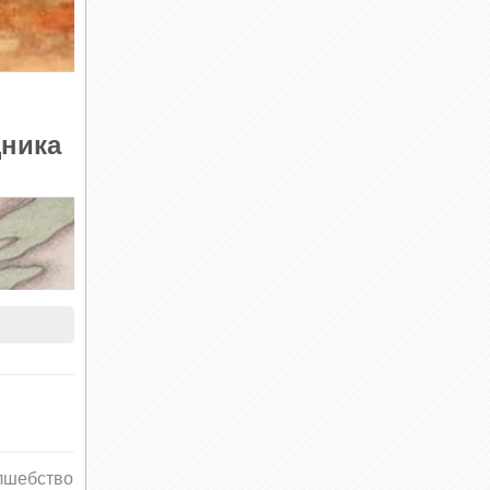
щника
лшебство