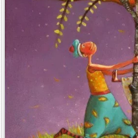
Иван-царевич и Серый Волк. Рисунок Бориса 
В волшебных сказках, одном из самых древни
ему всегда помогают. Вот Иван-царевич отпра
Серый Волк, который предлагает свою помощь
яблоня помогает ей выполнить все невыполн
так называется роль яблони или Серого Волк