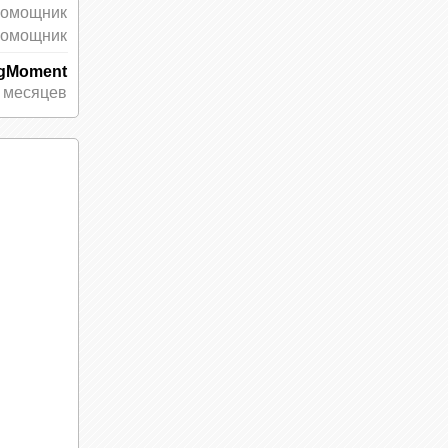
помощник
помощник
ngMoment
 месяцев