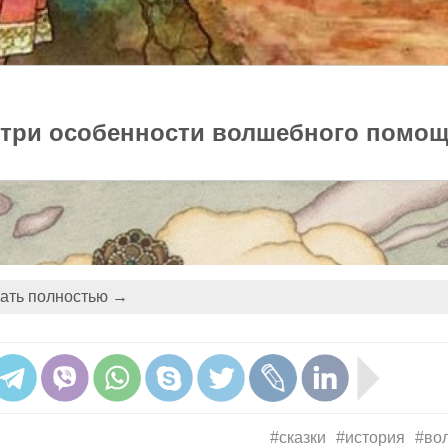
: три особенности волшебного помо
ать полностью →
#сказки
#история
#во