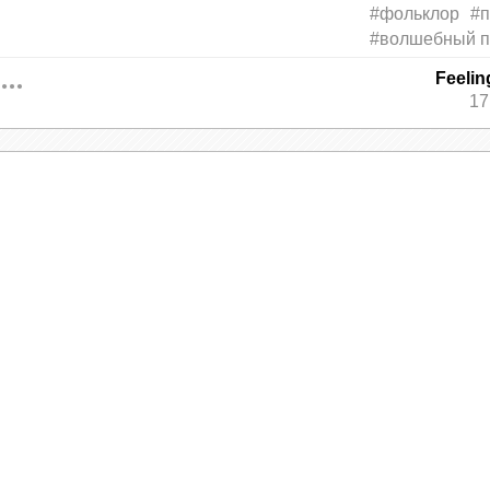
#фольклор
#
#волшебный 
Feeli
17