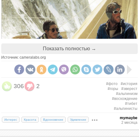
Показать полностью →
Источник: cameralabs.org
#фото
#история
306
2
#горы
#эверест
#альпинизм
#восхождение
#тибет
#альпинисты
mymaybe
Интерес
Красота
Вдохновение
Удивление
Тенцинг Норгей (слева) и сэр Эдмунд Хиллари
2 месяца
(справа) во время своего исторического
восхождения на Эверест в 1953 году. (Associated