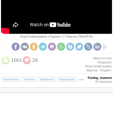
Короткометражка «Гаджет» | Озвучка DeeAFilm
#фантастика
1001
28
#будущее
#короткометражка
#фильм
#гаджет
Feeling_moment
Трогательно
Интерес
Удивление
Отвращение
85 месяцев