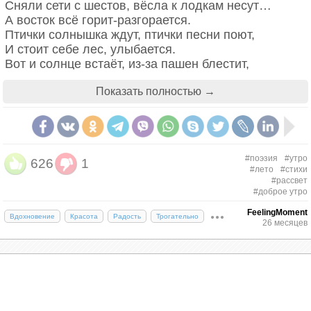
Сняли сети с шестов, вёсла к лодкам несут…
А восток всё горит-разгорается.
Птички солнышка ждут, птички песни поют,
И стоит себе лес, улыбается.
Вот и солнце встаёт, из-за пашен блестит,
За морями ночлег свой покинуло,
Показать полностью →
На поля, на луга, на макушки ракит
Золотыми потоками хлынуло.
Едет пахарь с сохой, едет — песню поёт;
По плечу молодцу всё тяжёлое…
Не боли ты, душа! отдохни от забот!
#поэзия
#утро
626
1
Здравствуй, солнце да утро весёлое!
#лето
#стихи
#рассвет
#доброе утро
Иван Никитин
FeelingMoment
Вдохновение
Красота
Радость
Трогательно
26 месяцев