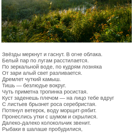
Звёзды меркнут и гаснут. В огне облака.
Белый пар по лугам расстилается.
По зеркальной воде, по кудрям лозняка
От зари алый свет разливается.
Дремлет чуткий камыш.
Тишь — безлюдье вокруг.
Чуть приметна тропинка росистая.
Куст заденешь плечом — на лицо тебе вдруг
С листьев брызнет роса серебристая.
Потянул ветерок, воду морщит-рябит.
Пронеслись утки с шумом и скрылися.
Далеко-далеко колокольчик звенит.
Рыбаки в шалаше пробудилися,