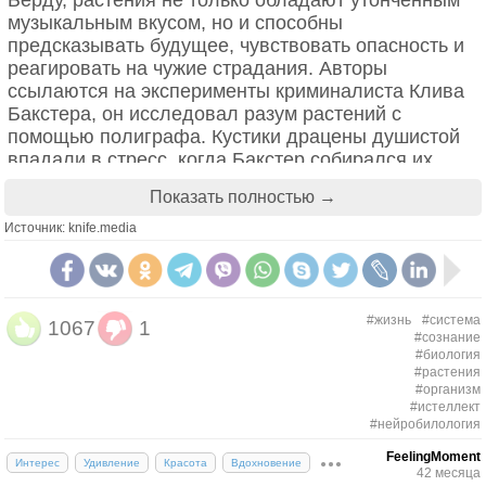
музыкальным вкусом, но и способны
предсказывать будущее, чувствовать опасность и
реагировать на чужие страдания. Авторы
ссылаются на эксперименты криминалиста Клива
Бакстера, он исследовал разум растений с
помощью полиграфа. Кустики драцены душистой
впадали в стресс, когда Бакстер собирался их
поджечь. Рододендрон мог отличить правдивые
Показать полностью →
высказывания от лживых. Филодендрон
сочувствовал погибающим в кипятке креветкам.
Источник: knife.media
Ученые все эти наблюдения быстро опровергли,
но они всё-таки повлияли на культуру: люди стали
разговаривать с растениями и включать им
#жизнь
#система
1067
1
Моцарта. Как указывает израильский биолог
#сознание
#биология
Дэниел Чамовиц, «Тайная жизнь растений» скорее
#растения
затормозила развитие науки о растительном
#организм
поведении. Любого, кто начинал проводить
#истеллект
#нейробилология
параллели между способностями животных и
растений, тут же начинали считать сумасшедшим
FeelingMoment
Интерес
Удивление
Красота
Вдохновение
42 месяца
или шарлатаном.