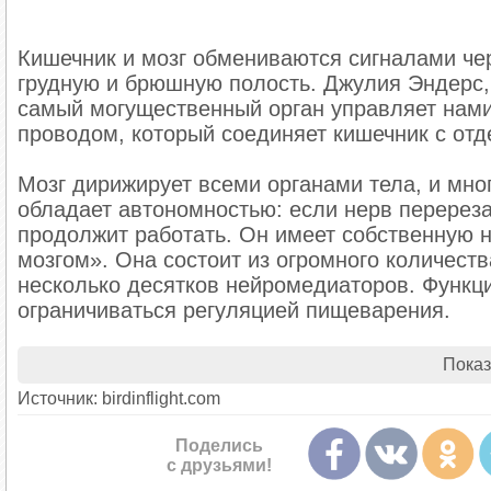
Кишечник и мозг обмениваются сигналами че
грудную и брюшную полость. Джулия Эндерс,
самый могущественный орган управляет нам
проводом, который соединяет кишечник с отд
Мозг дирижирует всеми органами тела, и мн
обладает автономностью: если нерв перереза
продолжит работать. Он имеет собственную 
мозгом». Она состоит из огромного количест
несколько десятков нейромедиаторов. Функци
ограничиваться регуляцией пищеварения.
Алло, это микробы?
Показ
Источник: birdinflight.com
Большинство сигналов по блуждающему нерву 
Ученые предполагают, что кишечник влияет н
Поделись
депрессии, которая не поддается медикамент
с друзьями!
стимулятор блуждающего нерва. Он заставля