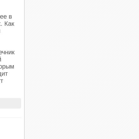
ее в
. Как
м
ечник
й
торым
дит
ут
 мозг.
й