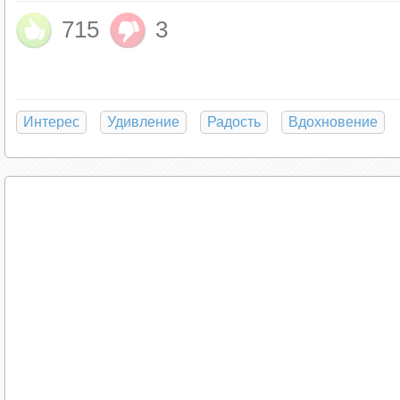
715
3
В кишечнике вырабатывается 90 % серотонина
кроется не в мозге, а в кишечнике. Также у
тревожностью, аутизмом, нейродегенеративн
Альцгеймера.
Интерес
Удивление
Радость
Вдохновение
Более того: не только сам кишечник подает 
микроорганизмы. Они делают это разными с
серотонина клетками слизистой оболочки ки
настроение доказано в ходе многочисленных