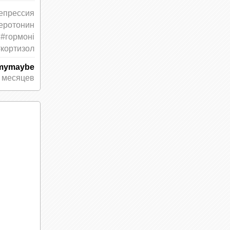
епрессия
рессии
еротонин
ника и
#гормоні
нсона и
#кортизол
mymaybe
 месяцев
ие его