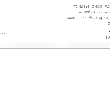
#счастье
#мозг
#д
 – гормона счастья. Может быть, причина деп
#пробиотики
#с
ченые обнаружили связь между состоянием кишеч
#кишечник
#бактерии
ыми заболеваниями, такими как болезнь Парки
10
сигналы через блуждающий нерв, но и населяющ
пособами — например, стимулируя выработку
шечника. Влияние микрофлоры на поведение и
 экспериментов на лабораторных мышах.