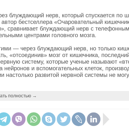
рез блуждающий нерв, который спускается по ш
 автор бестселлера «Очаровательный кишечник
и», сравнивает блуждающий нерв с телефонны
ельными центрами головного мозга.
огими — через блуждающий нерв, но только киш
ть, «отсоединив» мозг от кишечника, последни
нервную систему, которые ученые называют «в
ва нейронов и вспомогательных клеток, произво
и настолько развитой нервной системы не мог
ать полностью →
передается не сверху вниз, а снизу вверх — в
а наше психическое состояние. Для лечения
озной терапии, уже используется электрически
ет нерв генерировать «правильные» импульсы.