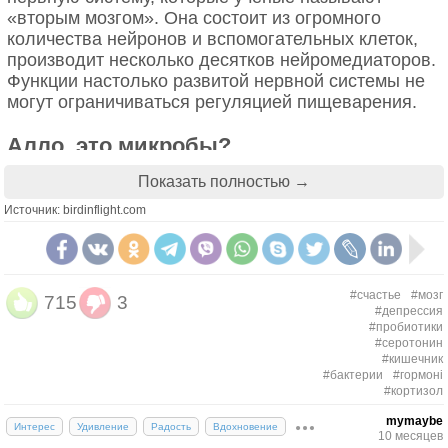
«вторым мозгом». Она состоит из огромного
количества нейронов и вспомогательных клеток,
производит несколько десятков нейромедиаторов.
Функции настолько развитой нервной системы не
могут ограничиваться регуляцией пищеварения.
Алло, это микробы?
Показать полностью →
Большинство сигналов по блуждающему нерву
передается не сверху вниз, а снизу вверх — в
Источник: birdinflight.com
мозг. Ученые предполагают, что кишечник влияет
на наше психическое состояние. Для лечения
депрессии, которая не поддается
медикаментозной терапии, уже используется
#счастье
#мозг
715
3
#депрессия
электрический стимулятор блуждающего нерва.
#пробиотики
Он заставляет нерв генерировать «правильные»
#серотонин
импульсы.
#кишечник
#бактерии
#гормоні
#кортизол
В кишечнике вырабатывается 90 % серотонина –
гормона счастья. Может быть, причина депрессии
mymaybe
Интерес
Удивление
Радость
Вдохновение
10 месяцев
кроется не в мозге, а в кишечнике. Также ученые