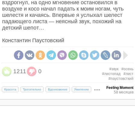
вздрогнул, на одно мгновение остановился в
воздухе и косо начал падать к моим ногам, чуть
шелестя и качаясь. Впервые я услыхал шелест
падающего листа — неясный звук, похожий на
детский шепот…
Константин Паустовский
#звук
#осень
1211
0
#листопад
#лист
#паустовсткий
Feeling Moment
Красота
Трогательно
Вдохновение
Умиление
58 месяцев