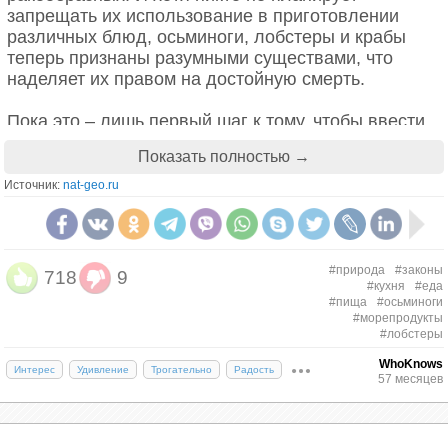
запрещать их использование в приготовлении
различных блюд, осьминоги, лобстеры и крабы
теперь признаны разумными существами, что
наделяет их правом на достойную смерть.
Пока это – лишь первый шаг к тому, чтобы ввести
официальный запрет на варку этих созданий
Показать полностью →
заживо. Но теперь защитники животных смогут
подавать в суд на каждый такой случай, поэтому
Источник:
nat-geo.ru
ресторанам придется перестроить свои
технологические процессы: рано или поздно
запрет будет прописан в законе.
#природа
#законы
718
9
«Наука доказала, что ракообразные и моллюски
#кухня
#еда
#пища
#осьминоги
могут чувствовать боль, и поэтому вполне
#морепродукты
справедливо, что они подпадают под действие
#лобстеры
этого жизненно важного законодательного акта», –
WhoKnows
говорит лорд Голдсмит, автор инициативы.
Интерес
Удивление
Трогательно
Радость
57 месяцев
В настоящее время варка живых омаров или
осьминогов признана незаконной в Швейцарии,