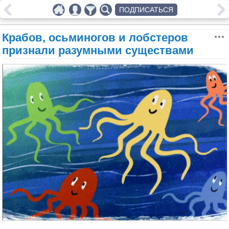
ПОДПИСАТЬСЯ
Крабов, осьминогов и лобстеров
признали разумными существами